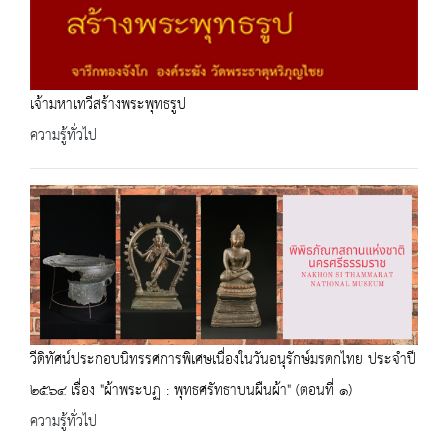
เจ้ามหาเทวีสร้างพระพุทธรูป
ความรู้ทั่วไป
วีดิทัศน์ประกอบนิทรรศการพิเศษเนื่องในวันอนุรักษ์มรดกไทย ประจำปี
๒๕๖๔ เรื่อง "ผ้าพระบฏ : พุทธศรัทธาบนผืนผ้า" (ตอนที่ ๑)
ความรู้ทั่วไป