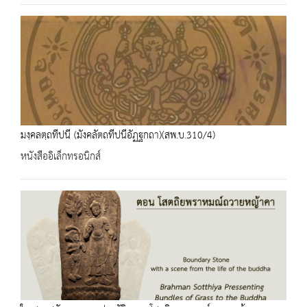
มงฺคลตฺถทีปนี (มังคลัตถทีปนีอัฏฐกถา)(สพ.บ.310/4)
หนังสืออิเล็กทรอนิกส์