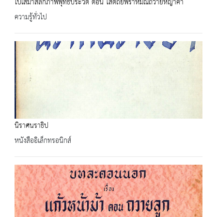
ใบเสมาสลักภาพพุทธประวัติ ตอน โสตถิยพราหมณ์ถวายหญ้าคา
ความรู้ทั่วไป
นิราศนราธิป
หนังสืออิเล็กทรอนิกส์