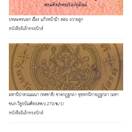
บทละครนอก เรื่อง แก้วหน้าม้า ตอน ถวายลูก
หนังสืออิเล็กทรอนิกส์
มหานิปาตวณฺณนา (ทสชาติ) ชาตกฏฐกถา ขุทฺทกนิกายฏฐกถา (มหา
ชนก-วิธูรบัณฑิต)(สพ.บ.270/ฆ/1)
หนังสืออิเล็กทรอนิกส์