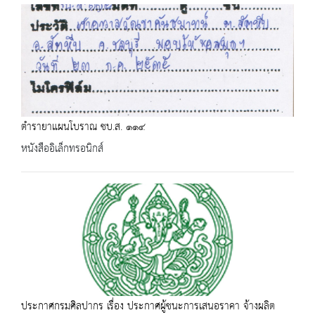
ตำรายาแผนโบราณ ชบ.ส. ๑๑๔
หนังสืออิเล็กทรอนิกส์
ประกาศกรมศิลปากร เรื่อง ประกาศผู้ชนะการเสนอราคา จ้างผลิต