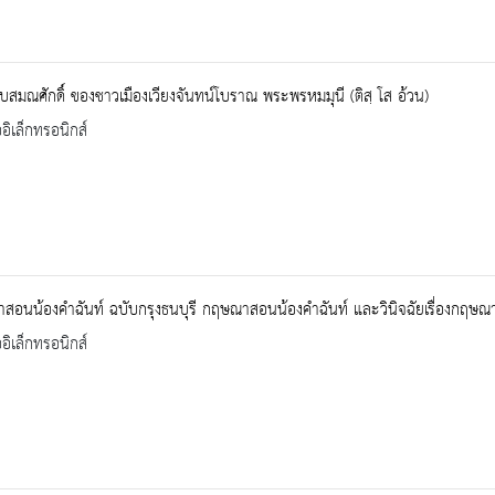
บสมณศักดิ์ ของชาวเมืองเวียงจันทน์โบราณ พระพรหมมุนี (ติสฺ โส อ้วน)
ออิเล็กทรอนิกส์
อนน้องคำฉันท์ ฉบับกรุงธนบุรี กฤษณาสอนน้องคำฉันท์ และวินิจฉัยเรื่องกฤษณ
ออิเล็กทรอนิกส์