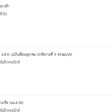
นยางช้า
ทั่วไป
 อ.ส.ท. (ฉบับเดือนตุลาคม ปกรัชกาลที่ 5 ทรงผนวช)
ออิเล็กทรอนิกส์
เกร็ด (นม.ส.38)
ออิเล็กทรอนิกส์