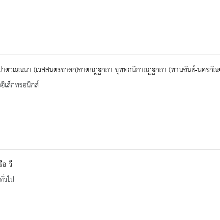
ปาตวณฺณนา (เวสฺสนฺตรชาดก)ชาตกฎฐกถา ขุทฺทกนิกายฏฐกถา (ทานขันธ์-นครกัณฑ
ออิเล็กทรอนิกส์
รือ วี
ทั่วไป