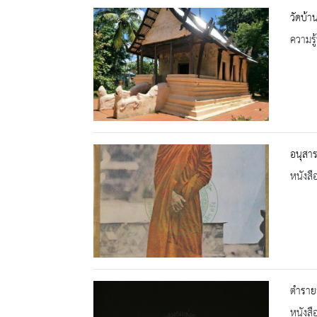
วัดบ้า
ความรู้
อนุสาร
หนังสื
ตำรายา
หนังสื