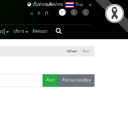
Thai
เว็บท่ากรมศิลปากร
เว็บท่ากรมศิลปากร
ก
ก
C
C
C
ก
รู้
บริการ
ติดต่อเรา
หน้าแรก
ค้นหา
ค้นหา
ค้นหาแบบละเอียด