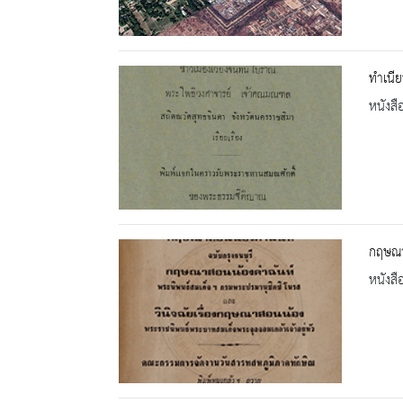
ทำเนีย
หนังสื
กฤษณาส
หนังสื