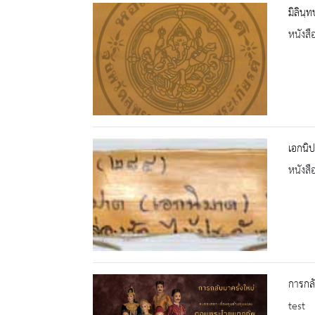
มิลินฺ
หนังสื
เอกนิ
หนังสื
การกลั
test