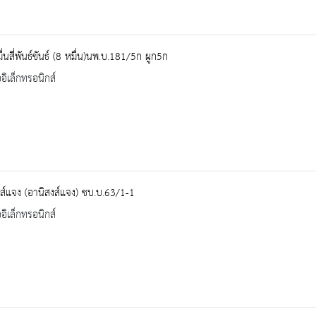
่นสี่พันธ์ขันธ์ (8 หมื่น)นพ.บ.181/5ก ผูก5ก
ออิเล็กทรอนิกส์
ส์แจง (อานิสงส์แจง) ชบ.บ.63/1-1
ออิเล็กทรอนิกส์