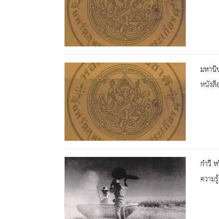
มหานิ
หนังสื
ก๋าวี ห
ความรู้