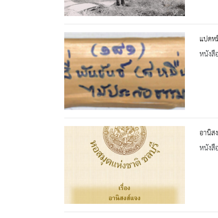
แปดหมื
หนังสื
อานิสง
หนังสื