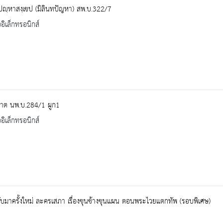
ทปญฺหาสงฺเขป (มิลินทปัญหา) สพ.บ.322/7
ออิเล็กทรอนิกส์
ปาต นพ.บ.284/1 ผูก1
ออิเล็กทรอนิกส์
บมาครั้งใหม่ ละครเสภา เรื่องขุนช้างขุนแผน ตอนพระไวยแตกทัพ (รอบพิเศษ)