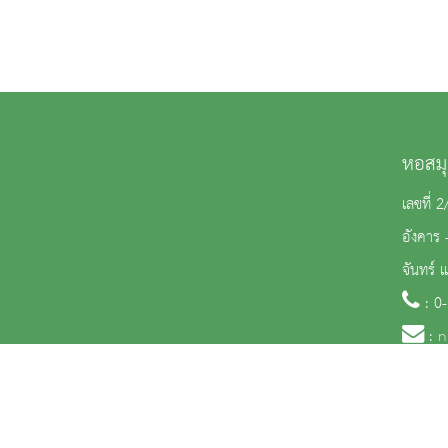
หอสมุ
เลขที่ 
อังคาร 
จันทร์ 
: 0
:
n