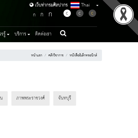
Thai
เว็บท่ากรมศิลปากร
เว็บท่ากรมศิลปากร
ก
ก
C
C
C
ก
รู้
บริการ
ติดต่อเรา
หน้าแรก
คลังวิชาการ
หนังสืออิเล็กทรอนิกส์
าน
ภาพพระราชวงศ์
จันทบุรี