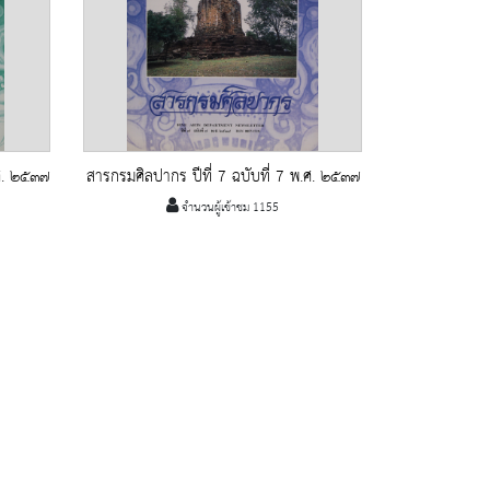
.ศ. ๒๕๓๗
สารกรมศิลปากร ปีที่ 7 ฉบับที่ 7 พ.ศ. ๒๕๓๗
จำนวนผู้เข้าชม 1155