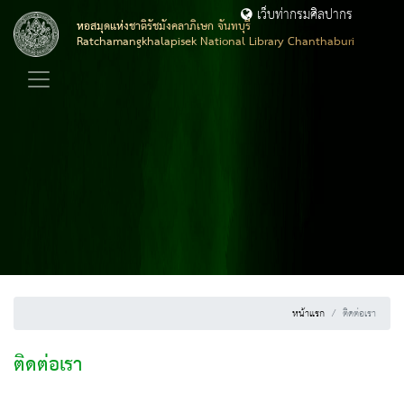
เว็บท่ากรมศิลปากร
หอสมุดแห่งชาติรัชมังคลาภิเษก จันทบุรี
Ratchamangkhalapisek National Library Chanthaburi
หน้าแรก
ติดต่อเรา
ติดต่อเรา