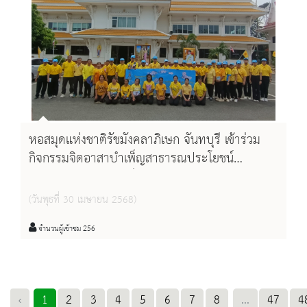
การจิตอาสาพระราชทาน เพื่อสืบสานพระราชปณิธานแห่งการ
บำเพ็ญประโยชน์ต่อส่วนรวม โดยมีการดำเนินกิจกรรมจิตอาสา
พัฒนาพื้นที่ ได้แก่ การทำความสะอาดและปรับปรุงสภาพ
แวดล้อมของสะพานและชายฝั่งทะเล เพื่อฟื้นฟูความสวยงามและ
เสริมสร้างจิตสำนึกในการอนุรักษ์ทรัพยากรธรรมชาติ การมีส่วน
ร่วมในครั้งนี้สะท้อนถึงความมุ่งมั่นของหอสมุดแห่งชาติรัชมังคลา
หอสมุดแห่งชาติรัชมังคลาภิเษก จันทบุรี เข้าร่วม
ภิเษก จันทบุรี ในการส่งเสริมจิตสาธารณะ และแสดงความจงรัก
กิจกรรมจิตอาสาบำเพ็ญสาธารณประโยชน์
เฉลิมพระเกียรติ สมเด็จพระเจ้าลูกยาเธอ เจ้าฟ้าทีปัง
ภักดีต่อพระมหากษัตริย์ ด้วยการร่วมแรงร่วมใจในการพัฒนา
กรรัศมีโชติ มหาวชิโรตตมางกูร สิริวิบูลยราชกุมาร
ชุมชนและสิ่งแวดล้อมอย่างยั่งยืน
(วันพุธที่ 30 เมษายน 2568)
เนื่องในโอกาสวันคล้ายวันประสูติ 29 เมษายน
2568 ณ วัดบูรพาพิทยาราม พระอารามหลวง
จำนวนผู้เข้าชม 256
ตำบลเขาวัว อำเภอท่าใหม่ จังหวัดจันทบุรี
‹
1
2
3
4
5
6
7
8
...
47
4