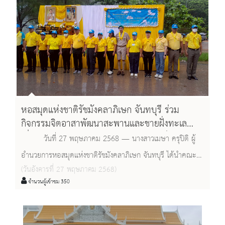
หอสมุดแห่งชาติรัชมังคลาภิเษก จันทบุรี ร่วม
กิจกรรมจิตอาสาพัฒนาสะพานและชายฝั่งทะเล
เนื่องในวันคล้ายวันสวรรคตพระบาทสมเด็จพระ
​ ​ ​ ​ ​ ​ ​ ​ ​ วันที่ 27 พฤษภาคม 2568 — นางสาวเมษา ครุปิติ ผู้
ปกเกล้าเจ้าอยู่หัว
อำนวยการหอสมุดแห่งชาติรัชมังคลาภิเษก จันทบุรี ได้นำคณะ
(วันอังคารที่ 27 พฤษภาคม 2568)
เจ้าหน้าที่ข้าราชการของหน่วยงาน เข้าร่วมกิจกรรมจิตอาสาเนื่อง
จำนวนผู้เข้าชม 350
ในวันคล้ายวันสวรรคตพระบาทสมเด็จพระปกเกล้าเจ้าอยู่หัว ณ
จุดชมวิวลานหินโคร่ง หมู่ 7 ตำบลสนามไชย อำเภอนายายอาม
จังหวัดจันทบุรี ​ ​ ​ ​ ​ ​ ​ ​ ​ ​ กิจกรรมดังกล่าวจัดขึ้นโดยศูนย์อำนวย