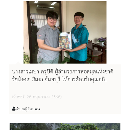
นางสาวเมษา ครุปิติ ผู้อำนวยการหอสมุดแห่งชาติ
รัชมังคลาภิเษก จันทบุรี ให้การต้อนรับคุณอภิ
ลักษณ์ ภิญโญลักษณา บรรณารักษ์ สำนักงานหอ
สมุดรัฐสภาอเมริกัน สถานทูตอเมริกา ประจำ
(วันพุธที่ 28 พฤษภาคม 2568)
ประเทศไทย (Library of Congress
Representative Office, Embassy of the
จำนวนผู้เข้าชม 434
United States of America)