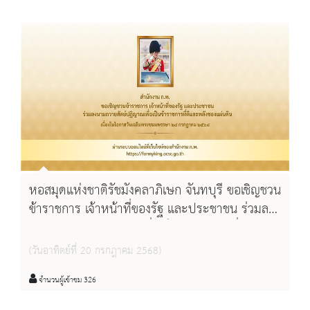
หอสมุดแห่งชาติรัชมังคลาภิเษก จันทบุรี ขอเชิญชวน
ข้าราชการ เจ้าหน้าที่ของรัฐ และประชาชน ร่วมลง
นามถวายสัตย์ปฏิญาณเพื่อเป็นข้าราชการที่ดีและ
พลังของแผ่นดิน จัดทำขึ้นโดยสำนักงาน ก.พ. ตั้งแต่
(วันอาทิตย์ที่ 20 กรกฎาคม 2568)
บัดนี้ – ๓๑ กรกฎาคม ๒๕๖๘
จำนวนผู้เข้าชม 326