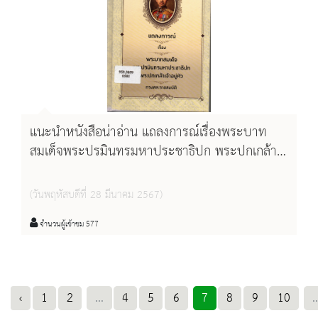
แนะนำหนังสือน่าอ่าน แถลงการณ์เรื่องพระบาท
สมเด็จพระปรมินทรมหาประชาธิปก พระปกเกล้า
เจ้าอยู่หัว ทรงสละราชสมบัติ
(วันพฤหัสบดีที่ 28 มีนาคม 2567)
จำนวนผู้เข้าชม 577
‹
1
2
...
4
5
6
7
8
9
10
..