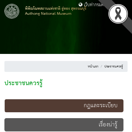
เว็บท่ากรมศิลปากร
พิพิธภัณฑสถานแห่งชาติ อู่ทอง สุพรรณบุรี
Authong National Museum
หน้าแรก
ประชาชนควรรู้
ประชาชนควรรู้
กฎและระเบียบ
เรื่องน่ารู้