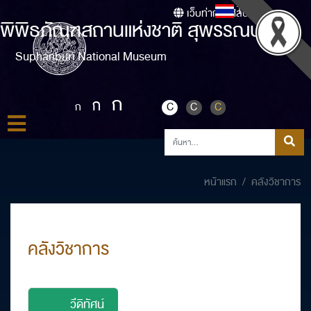
Thai
เว็บท่ากรมศิลปากร
พิพิธภัณฑสถานแห่งชาติ สุพรรณบุรี
Suphanburi National Museum
ก
ก
ก
C
C
C
หน้าแรก
คลังวิชาการ
คลังวิชาการ
วีดิทัศน์