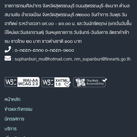
ราชการกรมศิลปากร จังหวัดสุพรรณบุรี ถนนสุพรรณบุรี-ชัยนาท ตำบล
สนามชัย อำเภอเมือง จังหวัดสุพรรณบุรี ๗๒๐๐๐ วันทำการ วันพุธ วัน
อาทิตย์ ระหว่างเวลา ๐๙.๐๐ - ๑๖.๐๐ น. และวันนักขัตฤกษ์ (ยกเว้นวันขึ้น
ปีใหม่และวันสงกรานต์) วันหยุดราชการ วันจันทร์-วันอังคาร อัตราค่าเข้า
ชม ชาวไทย ๒๐ บาท ชาวต่างชาติ ๑๐๐ บาท
: ๐-๓๕๕๓-๕๓๓๐ ๐-๓๕๕๓-๖๑๐๐
:
suphanburi_mu@hotmail.com, nm_supanburi@finearts.go.th
หน้าหลัก
ข่าวและกิจกรรม
นิทรรศการ
บริการ