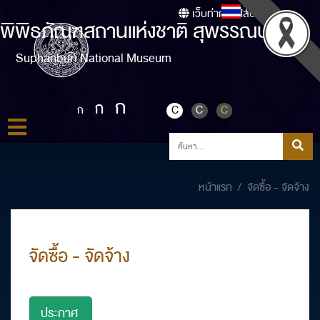
Thai
เว็บท่ากรมศิลปากร
พิพิธภัณฑสถานแห่งชาติ สุพรรณบุรี
Suphanburi National Museum
ก
ก
ก
C
C
C
หน้าแรก
จัดซื้อ - จัดจ้าง
จัดซื้อ - จัดจ้าง
ประกาศ