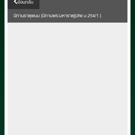
ย้อนกลับ
นิทานธาตุพนม (นิทานพระมหาธาตุ)(สพ.บ.254/1 )