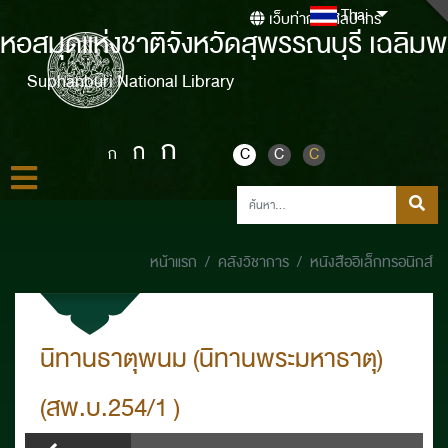
Thai
เว็บท่ากรมศิลปากร
หอสมุดแห่งชาติจังหวัดสุพรรณบุรี เฉลิมพ
Suphanburi National Library
ก
ก
ก
C
C
C
หน้าแรก
คลังวิชาการ
หนังสืออิเล็กทรอนิกส์
นิทานธาตุพนม (นิทานพระมหาธาตุ)
(สพ.บ.254/1 )