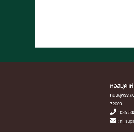
หอสมุดแห่
ถนนสุพรรณบุร
72000
: 035 53
:
nl_supa