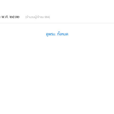
คล พ.ศ. ๒๕๖๒
(จำนวนผู้เข้าชม 984)
ดูพรบ. ทั้งหมด