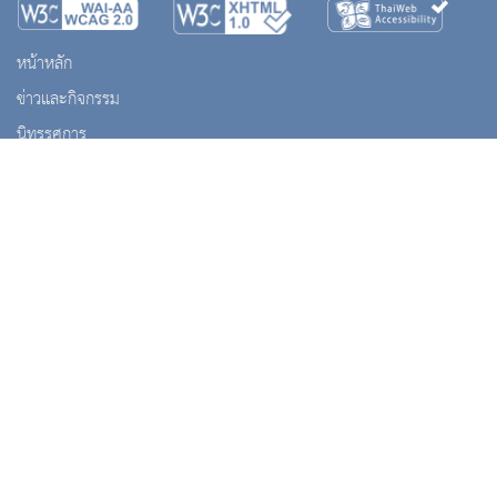
หน้าหลัก
ข่าวและกิจกรรม
นิทรรศการ
บริการ
เกี่ยวกับหน่วยงาน
คลังวิชาการ
ประชาชนควรรู้
ติดต่อเรา
สงวนลิขสิทธิ์ © 2563 กรมศิลปากร. กระทรวงวัฒนธรรม -
นโยบายเว็บไซต์
|
มาตรฐาน
|
นโยบายการ
คุ้มครองข้อมูลส่วนบุคคล