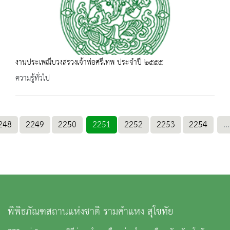
งานประเพณีบวงสรวงเจ้าพ่อศรีเทพ ประจำปี ๒๕๕๕
ความรู้ทั่วไป
248
2249
2250
2251
2252
2253
2254
...
พิพิธภัณฑสถานแห่งชาติ รามคำแหง สุโขทัย