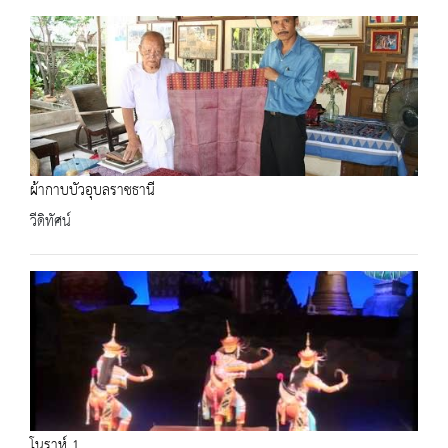
ผ้ากาบบัวอุบลราชธานี
วีดิทัศน์
โนราห์ 1