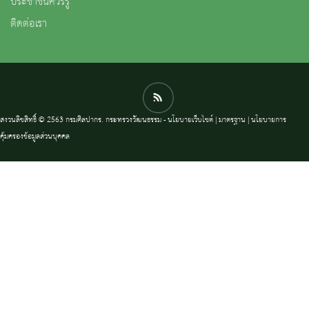
ประชาชนควรรู้
ติดต่อเรา
สงวนลิขสิทธิ์ © 2563 กรมศิลปากร. กระทรวงวัฒนธรรม -
นโยบายเว็บไซต์
|
มาตรฐาน
|
นโยบายการ
คุ้มครองข้อมูลส่วนบุคคล