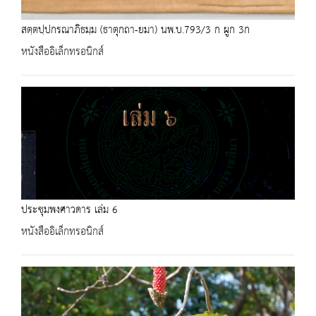
สตฺตปฺปกรณาภิธมฺม (ธาตุกถา-ยมา) นพ.บ.793/3 ก ผูก 3ก
หนังสืออิเล็กทรอนิกส์
ประชุมพงศาวดาร เล่ม 6
หนังสืออิเล็กทรอนิกส์