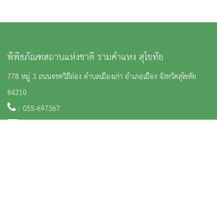
พิพิธภัณฑสถานแห่งชาติ รามคำแหง สุโขทัย
778 หมู่ 3 ถนนจรดวิถีถ่อง ตำบลเมืองเก่า อำเภอเมือง จังหวัดสุโขทัย
64210
: 055-697367
:
nm_ramkamhang@finearts.go.th
หน้าหลัก
ข่าวและกิจกรรม
นิทรรศการ