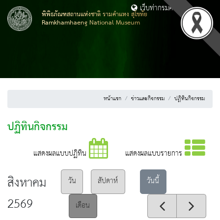
เว็บท่ากรมศิลปากร
พิพิธภัณฑสถานแห่งชาติ รามคำแหง สุโขทัย
Ramkhamhaeng National Museum
หน้าแรก
ข่าวและกิจกรรม
ปฏิทินกิจกรรม
ปฏิทินกิจกรรม
แสดงผลแบบปฏิทิน
แสดงผลแบบรายการ
สิงหาคม
วันนี้
วัน
สัปดาห์
2569
เดือน