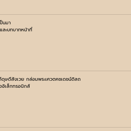
ป็นมา
ิและบทบาทหน้าที่
ท์ดุษดีสังเวย กล่อมพระเศวตคชเดชน์ดิลถ
ออิเล็กทรอนิกส์