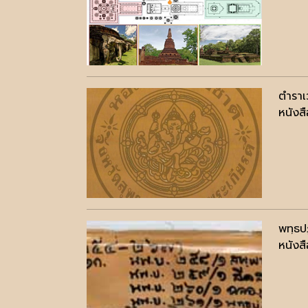
ตำราเ
หนังสื
พทฺธป
หนังสื