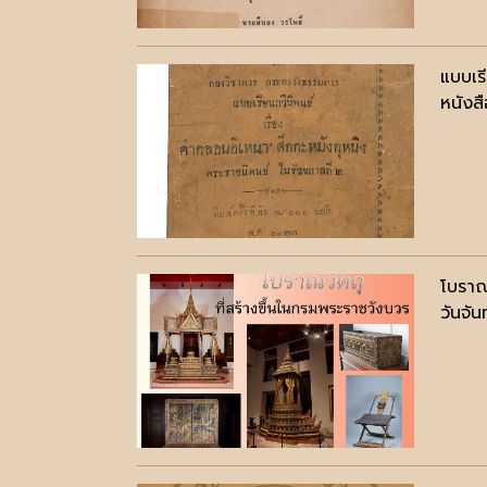
แบบเร
หนังสื
โบราณ
วันจัน