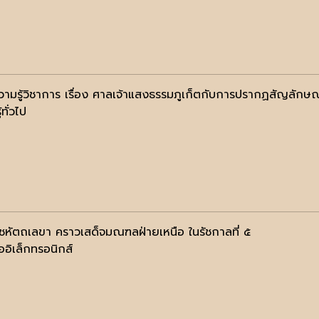
วามรู้วิชาการ เรื่อง ศาลเจ้าแสงธรรมภูเก็ตกับการปรากฏสัญลักษ
้ทั่วไป
ชหัตถเลขา คราวเสด็จมณฑลฝ่ายเหนือ ในรัชกาลที่ ๕
ออิเล็กทรอนิกส์