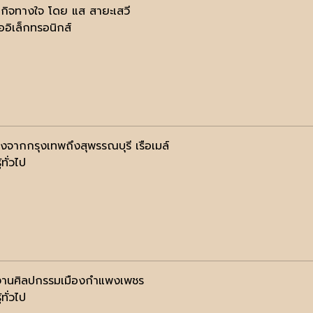
กิจทางใจ โดย แส สายะเสวี
ออิเล็กทรอนิกส์
างจากกรุงเทพถึงสุพรรณบุรี เรือเมล์
้ทั่วไป
งานศิลปกรรมเมืองกำแพงเพชร
้ทั่วไป