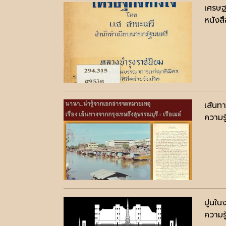
เศรษฐ
หนังสื
เส้นท
ความรู
ปูนใน
ความรู