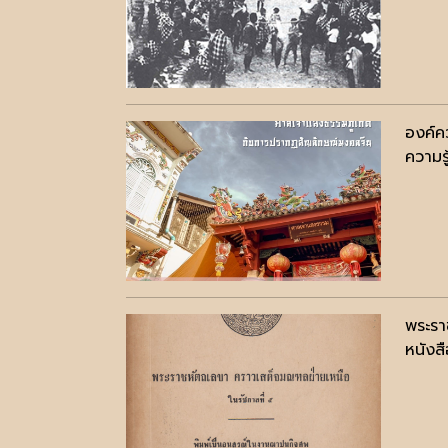
องค์ค
ความรู
พระรา
หนังสื