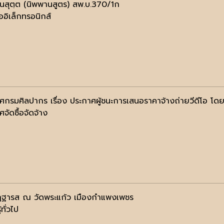
านสุตฺต (นิพพานสูตร) สพ.บ.370/1ก
ออิเล็กทรอนิกส์
กรมศิลปากร เรื่อง ประกาศผู้ชนะการเสนอราคาจ้างถ่ายวีดีโอ โดยวิธ
จัดซื้อจัดจ้าง
ฏฐารส ณ วัดพระแก้ว เมืองกำแพงเพชร
้ทั่วไป