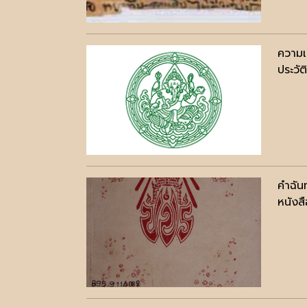
ความเ
ประวัต
คำฉัน
หนังสื