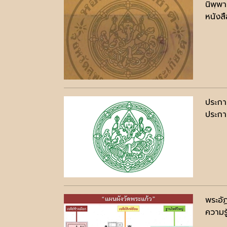
นิพฺพ
หนังสื
ประกาศ
ประกาศ
พระอั
ความรู