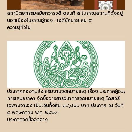
สถาปัตยกรรมสมัยทวารวดี ตอนที่ ๕ โบราณสถานที่ตั้งอยู่
นอกเมืองโบราณอู่ทอง : เจดีย์หมายเลข ๙
ความรู้ทั่วไป
ประกาศกองทุนส่งเสริมงานจดหมายเหตุ เรื่อง ประกาศผู้ชนะ
การเสนอราคา จัดซื้อวารสารวิชาการจดหมายเหตุ โดยวิธี
เฉพาะเจาะจง เป็นเงินทั้งสิ้น ๑๙,๘๐๐ บาท ประกาศ ณ วันที่
๕ พฤษภาคม พ.ศ. ๒๕๖๓
ประกาศจัดซื้อจัดจ้าง