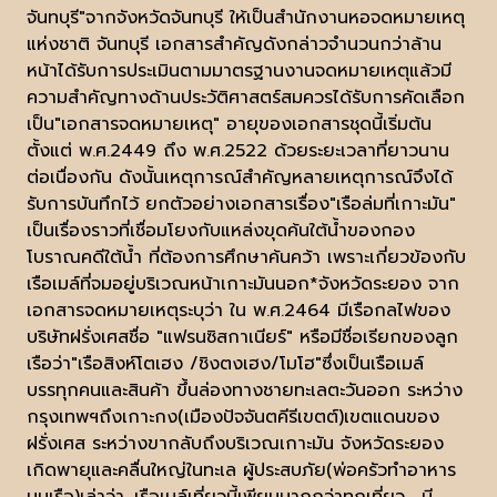
จันทบุรี"จากจังหวัดจันทบุรี ให้เป็นสำนักงานหอจดหมายเหตุ
แห่งชาติ จันทบุรี เอกสารสำคัญดังกล่าวจำนวนกว่าล้าน
หน้าได้รับการประเมินตามมาตรฐานงานจดหมายเหตุแล้วมี
ความสำคัญทางด้านประวัติศาสตร์สมควรได้รับการคัดเลือก
เป็น"เอกสารจดหมายเหตุ" อายุของเอกสารชุดนี้เริ่มต้น
ตั้งแต่ พ.ศ.2449 ถึง พ.ศ.2522 ด้วยระยะเวลาที่ยาวนาน
ต่อเนื่องกัน ดังนั้นเหตุการณ์สำคัญหลายเหตุการณ์จึงได้
รับการบันทึกไว้ ยกตัวอย่างเอกสารเรื่อง"เรือล่มที่เกาะมัน"
เป็นเรื่องราวที่เชื่อมโยงกับแหล่งขุดค้นใต้น้ำของกอง
โบราณคดีใต้น้ำ ที่ต้องการศึกษาค้นคว้า เพราะเกี่ยวข้องกับ
เรือเมล์ที่จมอยู่บริเวณหน้าเกาะมันนอก*จังหวัดระยอง จาก
เอกสารจดหมายเหตุระบุว่า ใน พ.ศ.2464 มีเรือกลไฟของ
บริษัทฝรั่งเศสชื่อ "แฟรนซิสกาเนียร์" หรือมีชื่อเรียกของลูก
เรือว่า"เรือสิงห์โตเฮง /ชิงตงเฮง/โมโฮ"ซึ่งเป็นเรือเมล์
บรรทุกคนและสินค้า ขึ้นล่องทางชายทะเลตะวันออก ระหว่าง
กรุงเทพฯถึงเกาะกง(เมืองปัจจันตคีรีเขตต์)เขตแดนของ
ฝรั่งเศส ระหว่างขากลับถึงบริเวณเกาะมัน จังหวัดระยอง
เกิดพายุและคลื่นใหญ่ในทะเล ผู้ประสบภัย(พ่อครัวทำอาหาร