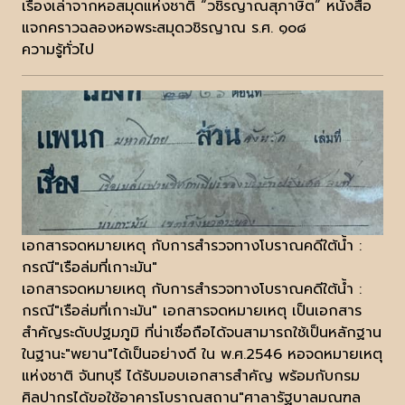
เรื่องเล่าจากหอสมุดแห่งชาติ “วชิรญาณสุภาษิต” หนังสือ
แจกคราวฉลองหอพระสมุดวชิรญาณ ร.ศ. ๑๐๘
ความรู้ทั่วไป
เอกสารจดหมายเหตุ กับการสำรวจทางโบราณคดีใต้น้ำ :
กรณี"เรือล่มที่เกาะมัน"
เอกสารจดหมายเหตุ กับการสำรวจทางโบราณคดีใต้น้ำ :
กรณี"เรือล่มที่เกาะมัน" เอกสารจดหมายเหตุ เป็นเอกสาร
สำคัญระดับปฐมภูมิ ที่น่าเชื่อถือได้จนสามารถใช้เป็นหลักฐาน
ในฐานะ"พยาน"ได้เป็นอย่างดี ใน พ.ศ.2546 หอจดหมายเหตุ
แห่งชาติ จันทบุรี ได้รับมอบเอกสารสำคัญ พร้อมกับกรม
ศิลปากรได้ขอใช้อาคารโบราณสถาน"ศาลารัฐบาลมณฑล