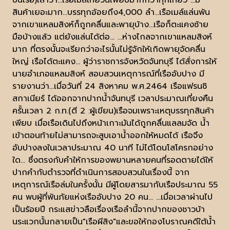
บนเรือ)เล่าว่า...เรือเมล์เที่ยวนี้เพียบมากกว่าทุกเที่ยว ...มี
สินค้าเยอะมาก...บรรทุกอ้อยถึง4,000 ลำ...เรือเมล์แล่นพ้น
จากเขาแหลมสิงห์ก็ถูกคลื่นและพายุบ้าง...เรือก็ตะแคงซ้าย
มือบ้างแล้ว แต่ยังแล่นได้ต่อ... ...ห่างไกลจากเขาแหลมสิงห์
มาก ที่ตรงนั้นจะเรียกว่าอะไรนั้นไม่รู้จักให้เกิดพายุจัดคลื่น
ใหญ่ เรือได้ตะแคง... ผู้ว่าราชการจังหวัดจันทบุรี ได้สั่งการให้
นายอำเภอแหลมสิงห์ สอบสวนเหตุการณ์ที่เรืออับปาง มี
รายงานว่า...เมื่อวันที่ 24 สิงหาคม พ.ศ.2464 เรือแฟรนซิ
สกาเนียร์ ได้ออกจากปากน้ำจันทบุรี เวลาประมาณเที่ยงคืน
ครั้นเวลา 2 ก.ท.(ตี 2 :ผู้เขียน)เรือจมเพราะเหตุบรรทุกสินค้า
เพียบ เมื่อเรือเดินไปถึงหน้าเกาะมันได้ถูกคลื่นแลลมจัด น้ำ
เข้าตอนท้ายไม่สามารถจะสูบเอาน้ำออกให้หมดได้ เรือจึง
อับปางลงในเวลาประมาณ 40 นาที ไม่ได้โดนโสโครกอย่าง
ใด... ซึ่งตรงกับคำให้การของพยานหลายคนที่รอดตายได้ให้
ปากคำกับตำรวจที่ดำเนินการสอบสวนในเรื่องนี้ จาก
เหตุการณ์เรือล่มในครั้งนั้น มีผู้โดยสารมากับเรือประมาณ 55
คน พบผู้ที่พ้นภัยแห่งเรืออับปาง 20 คน... ...เมื่อเวลาผ่านไป
เป็นร้อยปี กระแสข่าวลือเรื่องเรือลำนี้จากปากของชาวบ้า
นระแวกนั้นกลายเป็น"เรือผีสิง"และขอให้กองโบราณคดีใต้น้ำ