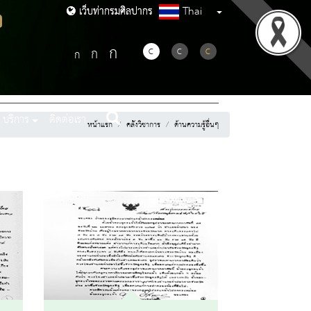
จ
Thai
เว็บท่ากรมศิลปากร
เว็บท่ากรมศิลปากร
ก
ก
C
C
C
ก
บริการ
ติดต่อเรา
หน้าแรก
คลังวิชาการ
ด้านความรู้อื่นๆ