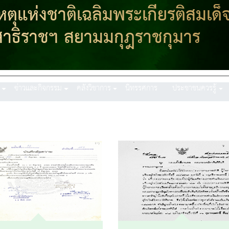
ุแห่งชาติเฉลิมพระเกียรติสมเด็
าธิราชฯ สยามมกุฎราชกุมาร
ข่าวและกิจกรรม
คลังวิชาการ
นิทรรศการ
ประชาชนควรรู้