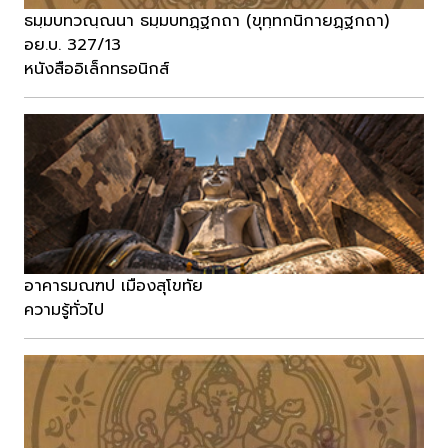
ธมฺมบทวณฺณนา ธมฺมบทฏฺฐกถา (ขุทฺทกนิกายฏฺฐกถา)
อย.บ. 327/13
หนังสืออิเล็กทรอนิกส์
อาคารมณฑป เมืองสุโขทัย
ความรู้ทั่วไป