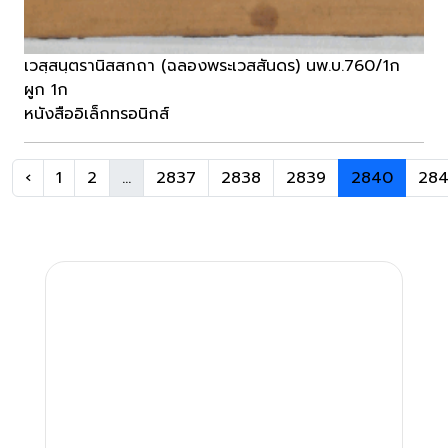
เวสฺสนฺตรานิสสกถา (ฉลองพระเวสสันดร) นพ.บ.760/1ก
ผูก 1ก
หนังสืออิเล็กทรอนิกส์
‹
1
2
...
2837
2838
2839
2840
284