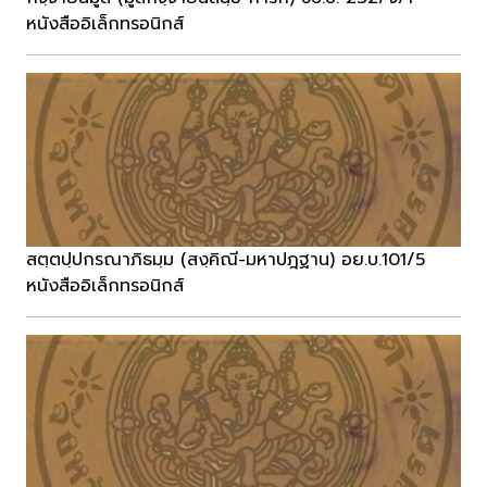
หนังสืออิเล็กทรอนิกส์
สตฺตปฺปกรณาภิธมฺม (สงฺคิณี-มหาปฎฐาน) อย.บ.101/5
หนังสืออิเล็กทรอนิกส์