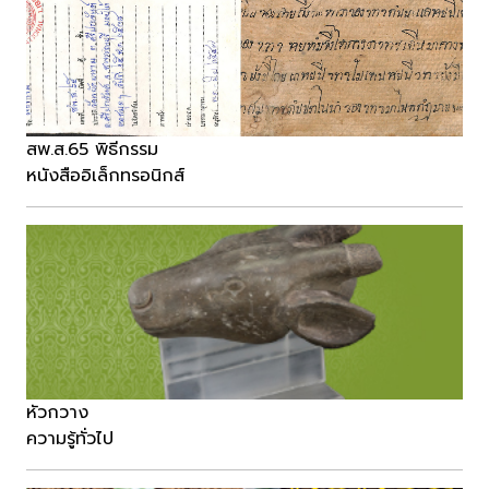
สพ.ส.65 พิธีกรรม
หนังสืออิเล็กทรอนิกส์
หัวกวาง
ความรู้ทั่วไป