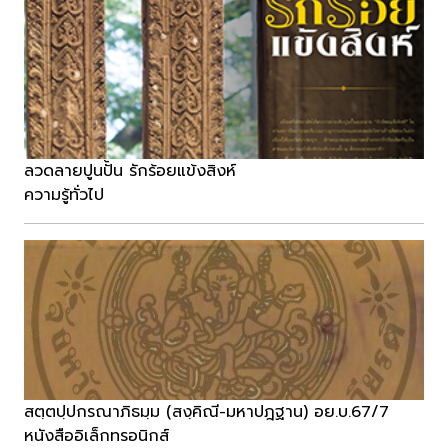
ลวดลายปูนปั้น รักร้อยแข้งสิงห์
ความรู้ทั่วไป
สตฺตปฺปกรณาภิธมฺม (สงฺคิณี-มหาปฎฐาน) อย.บ.67/7
หนังสืออิเล็กทรอนิกส์