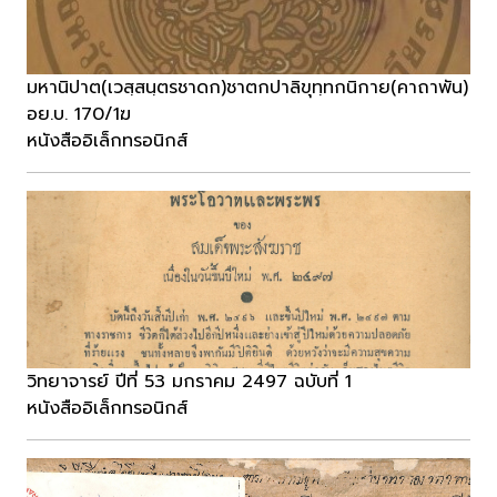
มหานิปาต(เวสฺสนฺตรชาดก)ชาตกปาลิขุทฺทกนิกาย(คาถาพัน)
อย.บ. 170/1ฆ
หนังสืออิเล็กทรอนิกส์
วิทยาจารย์ ปีที่ 53 มกราคม 2497 ฉบับที่ 1
หนังสืออิเล็กทรอนิกส์