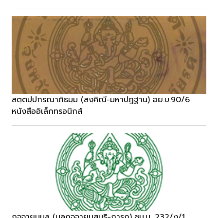
สตฺตปฺปกรณาภิธมฺม (สงฺคิณี-มหาปฎฐาน) อย.บ.90/6
หนังสืออิเล็กทรอนิกส์
กจฺจายนมูล (มูลกจฺจายนสนฺธิ-การก) ชบ.บ. 232/ง/1