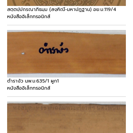
สตฺตปฺปกรณาภิธมฺม (สงฺคิณี-มหาปฎฐาน) อย.บ.119/4
หนังสืออิเล็กทรอนิกส์
ตำรางัว นพ.บ.635/1 ผูก1
หนังสืออิเล็กทรอนิกส์