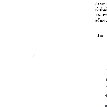
ผิดชอบต
เว็บไซ
ของประ
แจ้งมาได
(จำนวนผ