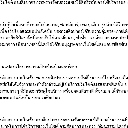
เว็บไซต์ กรมศิลปากร กระทรวงวัฒนธรรม ขอใช้สิทธิ์ระงับการใช้บริการของ
กรับรู้ว่าเนื้อหาซึ่งรวมถึงข้อความ
,
ซอฟต์แวร์
,
เพลง
,
เสียง
,
รูปถ่ายวิดีโอก
ื่อ เว็บไซต์และแอปพลิเคชั่น ของกรมศิลปากรได้รับความคุ้มครองภายใต้
าร และสิทธิบัตร ดังนั้นสมาชิกไม่อาจคัดลอก
,
ทำซ้ำ
,
แจกจ่าย
,
แสวงหาประโย
นื่องมาจาก เนื้อหาเหล่านี้โดยไม่ได้รับอนุญาตจากเว็บไซต์และแอปพลิเค
ี่ยนแปลงนโยบายความเป็นส่วนตัวและบริการ
ไซต์และแอปพลิเคชั่น ของกรมศิลปากร ขอสงวนสิทธิ์ในการแก้ไขหรือยกเลื
หรือไม่ได้แจ้งการกระทำดังกล่าวแก่ผู้ใช้บริการเว็บไซต์และแอปพลิเคชั่
ยหายต่างๆ ที่มีต่อสมาชิกผู้ใช้บริการ หรือบุคคลที่สามที่ ห้องสมุด ได้กำ
ต์และแอปพลิเคชั่น ของกรมศิลปากร
ไซต์และแอปพลิเคชั่น กรมศิลปากร กระทรวงวัฒนธรรม มีอำนาจในการระงับกา
รยาทในการใช้บริการของเว็บไซต์ กรมศิลปากร กระทรวงวัฒนธรรม โดยทันท