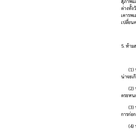
สุภาพแล
ต่างทั้
เคารพเส
เปลี่ยน
5. ห้าม
(1) นำเ
น่าจะเก
(2) นำเ
ตระหน
(3) นำเ
การก่อ
(4) นำเ