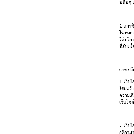
นอื่นๆ 
2. สมาชิ
โฆษณาเพ
ให้บริก
ที่สืบเ
การเปล
1. เว็บ
โดยแจ้ง
ความเสี
เว็บไซ
2. เว็บ
กติกามา