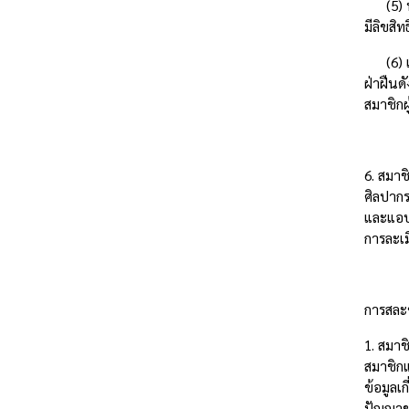
(5) นำเ
มีลิขสิท
(6) เผย
ฝ่าฝืนด
สมาชิกผ
6. สมาช
ศิลปากร
และแอป
การละเม
การสละข
1. สมาช
สมาชิกแ
ข้อมูลเ
ปัญญาขอ