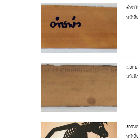
ตำรางั
หนังสื
เวสฺส
หนังสื
สารนคร
หนังสื