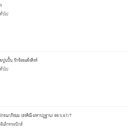
ง
ทั่วไป
ปูนปั้น รักร้อยแข้งสิงห์
ทั่วไป
ปกรณาภิธมฺม (สงฺคิณี-มหาปฎฐาน) อย.บ.67/7
ออิเล็กทรอนิกส์