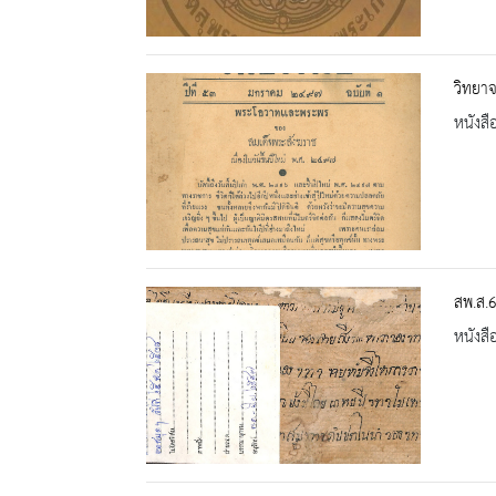
วิทยาจ
หนังสื
สพ.ส.6
หนังสื