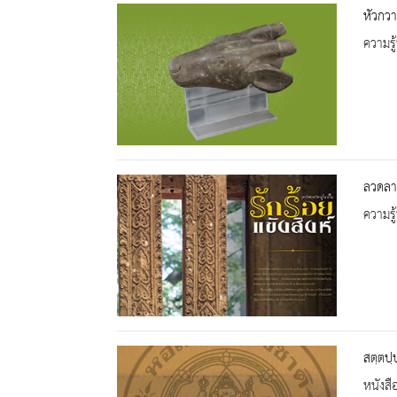
หัวกวา
ความรู้
ลวดลาย
ความรู้
สตฺตปฺ
หนังสื