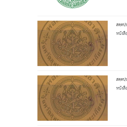
สตฺตปฺ
หนังสื
สตฺตปฺ
หนังสื