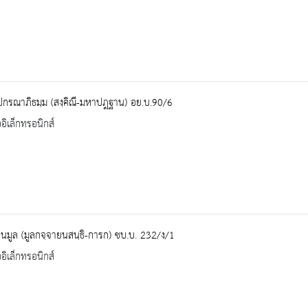
ปกรณาภิธมฺม (สงฺคิณี-มหาปฎฐาน) อย.บ.90/6
ออิเล็กทรอนิกส์
นมูล (มูลกจฺจายนสนฺธิ-การก) ชบ.บ. 232/ง/1
ออิเล็กทรอนิกส์