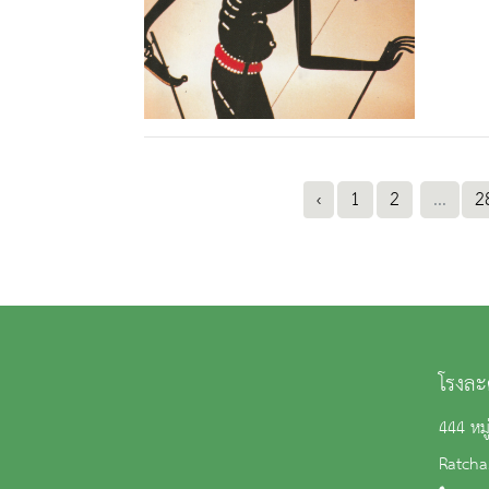
‹
1
2
...
2
โรงละ
444 หม
Ratcha