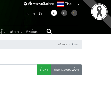
Thai
เว็บท่ากรมศิลปากร
เว็บท่ากรมศิลปากร
ก
ก
C
C
C
ก
ู้
บริการ
ติดต่อเรา
หน้าแรก
ค้นหา
ค้นหา
ค้นหาแบบละเอียด