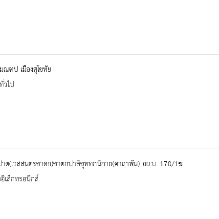
มณฑป เมืองสุโขทัย
ทั่วไป
ปาต(เวสฺสนฺตรชาดก)ชาตกปาลิขุทฺทกนิกาย(คาถาพัน) อย.บ. 170/1ฆ
ออิเล็กทรอนิกส์