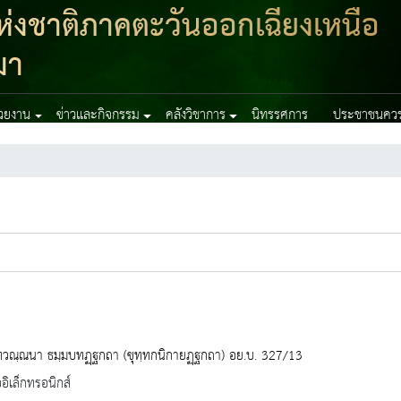
่งชาติภาคตะวันออกเฉียงเหนือ
มา
่วยงาน
ข่าวและกิจกรรม
คลังวิชาการ
นิทรรศการ
ประชาชนควรร
ทวณฺณนา ธมฺมบทฏฺฐกถา (ขุทฺทกนิกายฏฺฐกถา) อย.บ. 327/13
ออิเล็กทรอนิกส์