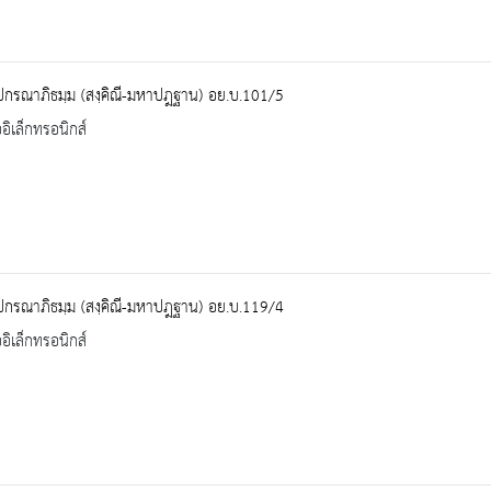
ปกรณาภิธมฺม (สงฺคิณี-มหาปฎฐาน) อย.บ.101/5
ออิเล็กทรอนิกส์
ปกรณาภิธมฺม (สงฺคิณี-มหาปฎฐาน) อย.บ.119/4
ออิเล็กทรอนิกส์