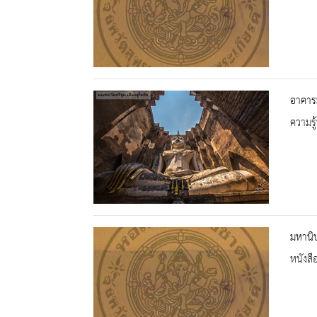
อาคาร
ความรู้
มหานิ
หนังสื