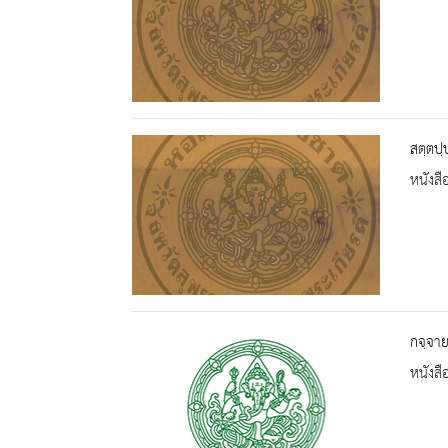
สตฺตปฺ
หนังสื
กจฺจาย
หนังสื