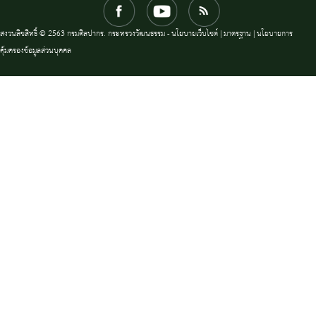
สงวนลิขสิทธิ์ © 2563 กรมศิลปากร. กระทรวงวัฒนธรรม -
นโยบายเว็บไซต์
|
มาตรฐาน
|
นโยบายการ
คุ้มครองข้อมูลส่วนบุคคล