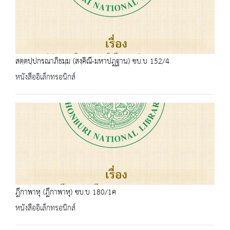
สตฺตปฺปกรณาภิธมฺม (สงฺคิณี-มหาปฎฺฐาน) ชบ.บ 152/4
หนังสืออิเล็กทรอนิกส์
ฎีกาพาหุ (ฎีกาพาหุ) ชบ.บ 180/1ค
หนังสืออิเล็กทรอนิกส์