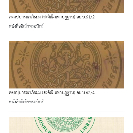
สตฺตปฺปกรณาภิธมฺม (สงฺคิณี-มหาปฏฺฐาน) อย.บ.61/2
หนังสืออิเล็กทรอนิกส์
สตฺตปฺปกรณาภิธมฺม (สงฺคิณี-มหาปฏฺฐาน) อย.บ.62/4
หนังสืออิเล็กทรอนิกส์