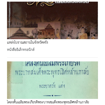
แหล่งโบราณสถานในจังหวัดตรัง
หนังสืออิเล็กทรอนิกส์
โคลงดั้นเฉลิมพระเกียรติพระบาทสมเด็จพระพุทธเลิศหล้านภาลัย