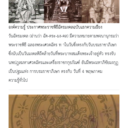
องค์ความรู้ ประกาศพระราชพิธีฉัตรมงคลฉบับแรกความเรียง
วันฉัตรมงคล (อ่านว่า ฉัด-ตระ-มง-คล) มีความหมายตามพจนานุกรมว่า
พระราชพิธี ฉลองพระเศวตฉัตร ท าในวันซึ่งตรงกับวันบรมราชาภิเษก
ซึ่งนับเป็นวันมงคลดิถีคล้ายวันที่พระบาทสมเด็จพระเจ้าอยู่หัว ทรงรับ
นพปฎลมหาเศวตฉัตรและเครื่องราชกกุธภัณฑ์ อันมีพระมหาภิชัยมงกุฎ
เป็นปฐมแห่ง การบรมราชาภิเษก ตรงกับ วันที่ 4 พฤษภาคม
ความรู้ทั่วไป