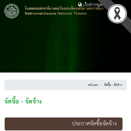
เว็บท่ากรมศิลปากร
โรงละครแห่งชาติภาคตะวันออกเฉียงเหนือ นครราชสีมา
Nakhonratchasima National Theater
หน้าแรก
จัดซื้อ - จัดจ้าง
จัดซื้อ - จัดจ้าง
ประกาศจัดซื้อจัดจ้าง