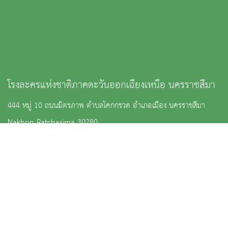
โรงละครแห่งชาติภาคตะวันออกเฉียงเหนือ นครราชสีมา
444 หมู่ 10 ถนนมิตรภาพ ตำบลโคกกรวด อำเภอเมือง นครราชสีมา
Nakhon Ratchasima 30280
: 0-4446-6202
:
korattheatre@gmail.com
จำนวนผู้เข้าชม 6,902 คน