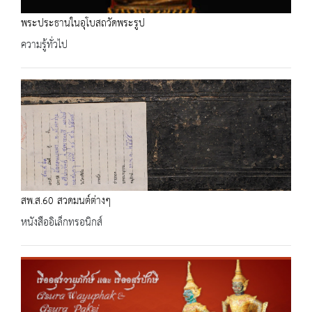
พระประธานในอุโบสถวัดพระรูป
ความรู้ทั่วไป
สพ.ส.60 สวดมนต์ต่างๆ
หนังสืออิเล็กทรอนิกส์