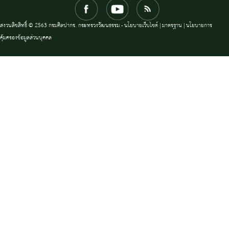
สงวนลิขสิทธิ์ © 2563 กรมศิลปากร. กระทรวงวัฒนธรรม -
นโยบายเว็บไซต์
|
มาตรฐาน
|
นโยบายการ
คุ้มครองข้อมูลส่วนบุคคล