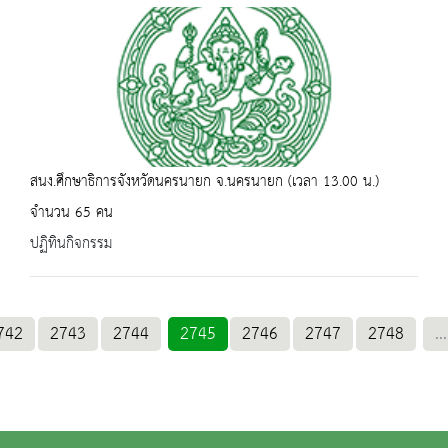
สนง.ศึกษาธิการจังหวัดนครนายก จ.นครนายก (เวลา 13.00 น.)
จำนวน 65 คน
ปฏิทินกิจกรรม
742
2743
2744
2745
2746
2747
2748
...