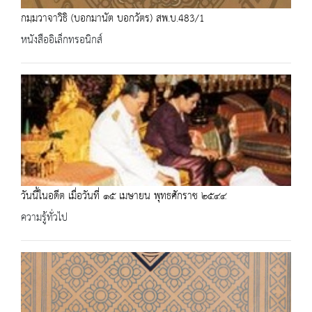
กมฺมวาจาวิธิ (บอกมานัต บอกวัตร) สพ.บ.483/1
หนังสืออิเล็กทรอนิกส์
วันนี้ในอดีต เมื่อวันที่ ๑๕ เมษายน พุทธศักราช ๒๕๔๔
ความรู้ทั่วไป