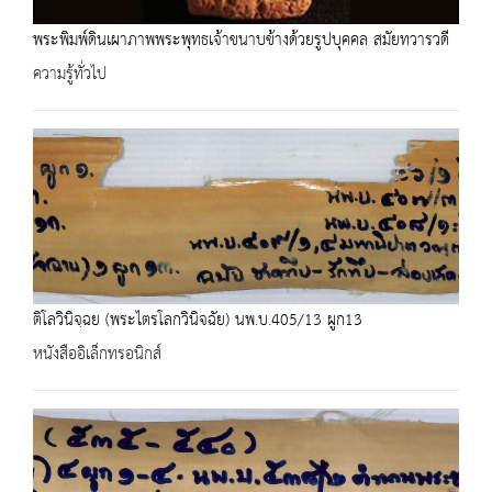
พระพิมพ์ดินเผาภาพพระพุทธเจ้าขนาบข้างด้วยรูปบุคคล สมัยทวารวดี
ความรู้ทั่วไป
ติโลวินิจฺฉย (พระไตรโลกวินิจฉัย) นพ.บ.405/13 ผูก13
หนังสืออิเล็กทรอนิกส์