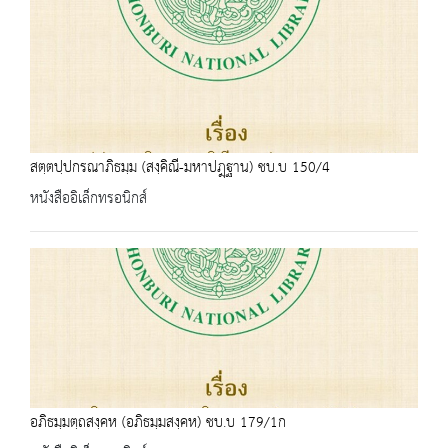
สตฺตปฺปกรณาภิธมฺม (สงฺคิณี-มหาปฎฺฐาน) ชบ.บ 150/4
หนังสืออิเล็กทรอนิกส์
อภิธมฺมตฺถสงฺคห (อภิธมฺมสงฺคห) ชบ.บ 179/1ก