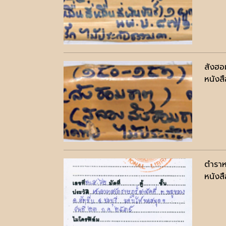
สังฮอ
หนังสื
ตำราห
หนังสื