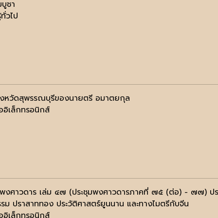
ฆบูชา
้ทั่วไป
งจังหวัดสุพรรณบุรีของนายตรี อมาตยกุล
ออิเล็กทรอนิกส์
มพงศาวดาร เล่ม ๔๗ (ประชุมพงศาวดารภาคที่ ๗๕ (ต่อ) - ๗๗) ปราบ
รม ปราสาททอง ประวัติศาสตร์ยูนนาน และทางไมตรีกับจีน
ออิเล็กทรอนิกส์