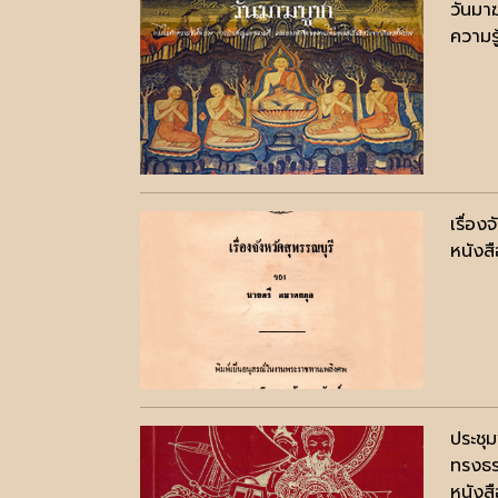
วันมา
ความรู
เรื่อ
หนังสื
ประชุ
ทรงธร
หนังสื