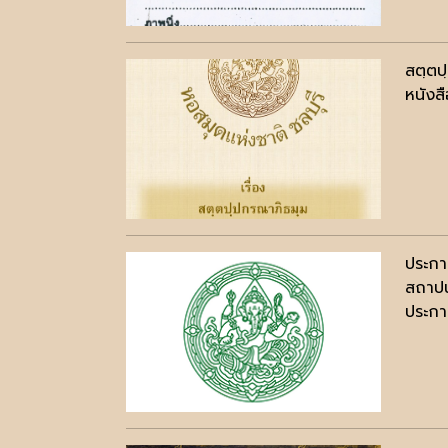
สตฺตป
หนังสื
ประกา
สถาปน
ประกาศ