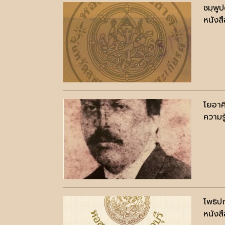
ชมฺพู
หนังสื
โยอาค
ความรู
โพธิปก
หนังสื