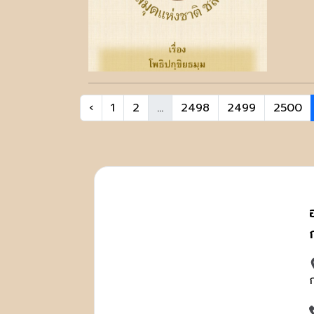
‹
1
2
...
2498
2499
2500