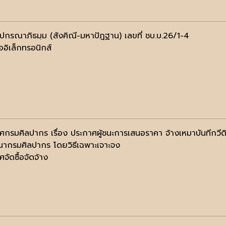
ฺปกรณาภิธมฺม (สังคิณี-มหาปัฎฐาน) เลขที่ ชบ.บ.26/1-4
ออิเล็กทรอนิกส์
ศกรมศิลปากร เรื่อง ประกาศผู้ชนะการเสนอราคา จ้างเหมาบันทีกวีดิ
ากรมศิลปากร โดยวิธีเฉพาะเจาะจง
จัดซื้อจัดจ้าง