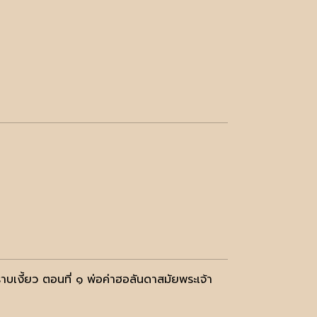
เงี้ยว ตอนที่ ๑ พ่อค่าฮอลันดาสมัยพระเจ้า