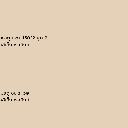
มธาตุ นพ.บ.150/2 ผูก 2
ออิเล็กทรอนิกส์
มอดู ชบ.ส. ๖๒
ออิเล็กทรอนิกส์