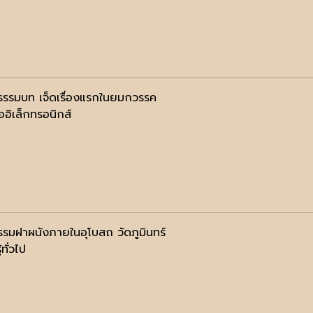
ธรรมบท เจ็ดเรื่องแรกในยมกวรรค
ออิเล็กทรอนิกส์
รรมฝาผนังภายในอุโบสถ วัดภูมินทร์
้ทั่วไป