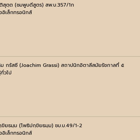
ปติสุตฺต (ชมพูบดีสูตร) สพ.บ.357/1ก
ออิเล็กทรอนิกส์
ิม กรัสซี (Joachim Grassi) สถาปนิกอิตาลีสมัยรัชกาลที่ ๕
้ทั่วไป
ฺขิยธมฺม (โพธิปกฺขิยธมฺม) ชบ.บ.49/1-2
ออิเล็กทรอนิกส์