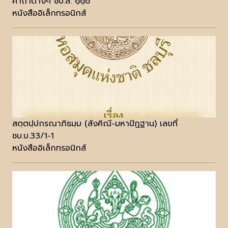
คาถาต่างๆ ชบ.ส. ๑๑๐
หนังสืออิเล็กทรอนิกส์
สตฺตปฺปกรณาภิธมฺม (สังคิณี-มหาปัฎฐาน) เลขที่
ชบ.บ.33/1-1
หนังสืออิเล็กทรอนิกส์