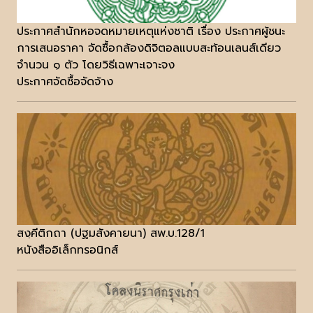
ประกาศสำนักหอจดหมายเหตุแห่งชาติ เรื่อง ประกาศผู้ชนะ
การเสนอราคา จัดซื้อกล้องดิจิตอลแบบสะท้อนเลนส์เดียว
จำนวน ๑ ตัว โดยวิธีเฉพาะเจาะจง
ประกาศจัดซื้อจัดจ้าง
สงฺคีติกถา (ปฐมสังคายนา) สพ.บ.128/1
หนังสืออิเล็กทรอนิกส์