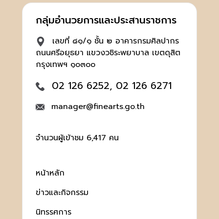
กลุ่มอำนวยการและประสานราชการ
เลขที่ ๘๑/๑ ชั้น ๒ อาคารกรมศิลปากร
ถนนศรีอยุธยา แขวงวชิระพยาบาล เขตดุสิต
กรุงเทพฯ ๑๐๓๐๐
02 126 6252, 02 126 6271
manager@finearts.go.th
จำนวนผู้เข้าชม 6,417 คน
หน้าหลัก
ข่าวและกิจกรรม
นิทรรศการ