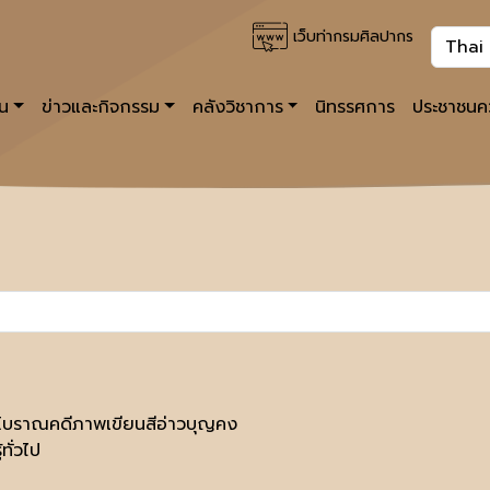
เว็บท่ากรมศิลปากร
าน
ข่าวและกิจกรรม
คลังวิชาการ
นิทรรศการ
ประชาชนคว
โบราณคดีภาพเขียนสีอ่าวบุญคง
้ทั่วไป