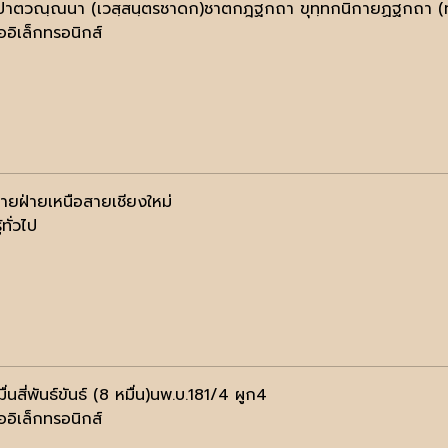
ปาตวณฺณนา (เวสฺสนฺตรชาดก)ชาตกฎฐกถา ขุทฺทกนิกายฏฐกถา (ทา
ออิเล็กทรอนิกส์
านายฝ่ายเหนือสายเชียงใหม่
้ทั่วไป
่นสี่พันธ์ขันธ์ (8 หมื่น)นพ.บ.181/4 ผูก4
ออิเล็กทรอนิกส์