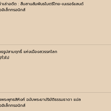
่าเล่าอดีต : สืบสานสัมพันธไมตรีไทย-เนเธอร์แลนด์
ออิเล็กทรอนิกส์
ทธรูปสามฤทธิ์ แห่งเมืองสวรรคโลก
้ทั่วไป
พระพุทธสิหิงค์ ฉบับพระยาปริยัติธรรมธาดา แปล
ออิเล็กทรอนิกส์