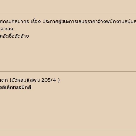
ศกรมศิลปากร เรื่อง ประกาศผู้ชนะการเสนอราคาจ้างพนักงานสนับสน
จาะจง....
จัดซื้อจัดจ้าง
าตก (บัวหอม)(สพ.บ.205/4 )
ออิเล็กทรอนิกส์