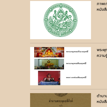
ภาพเก
หนังสื
พระพุ
ความรู
ตำนาน
หนังสื