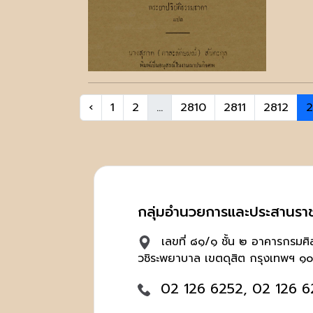
‹
1
2
...
2810
2811
2812
2
กลุ่มอำนวยการและประสานรา
เลขที่ ๘๑/๑ ชั้น ๒ อาคารกรมศ
วชิระพยาบาล เขตดุสิต กรุงเทพฯ ๑
02 126 6252, 02 126 6