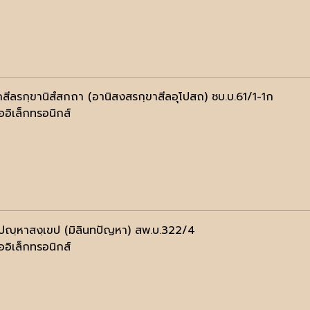
ถสีลรกฺขานิสํสกถา (อานิสงสรกฺขาสีลอุโปสถ) ชบ.บ.61/1-1ก
ออิเล็กทรอนิกส์
ฺทปญฺหาสงฺเขป (มิลินทปัญหา) สพ.บ.322/4
ออิเล็กทรอนิกส์