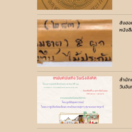
สังฮอ
หนังสื
สำนัก
วันจัน