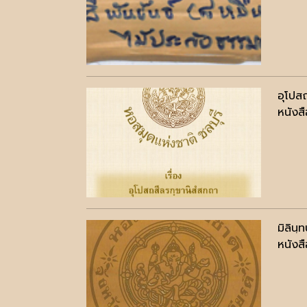
อุโปส
หนังสื
มิลิน
หนังสื