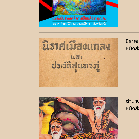
นิราศเ
หนังสื
ตำนาน
หนังสื