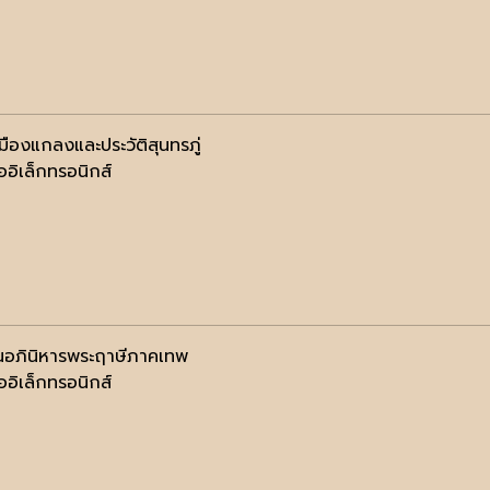
มืองแกลงและประวัติสุนทรภู่
ออิเล็กทรอนิกส์
อภินิหารพระฤาษีภาคเทพ
ออิเล็กทรอนิกส์