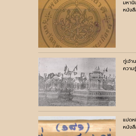
มหานิ
หนังสื
กู่เจ้
ความรู
แปดหมื
หนังสื