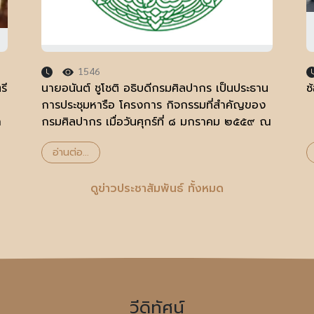
1546
รี
นายอนันต์ ชูโชติ อธิบดีกรมศิลปากร เป็นประธาน
ซ
การประชุมหารือ โครงการ กิจกรรมที่สำคัญของ
ก
กรมศิลปากร เมื่อวันศุกร์ที่ ๘ มกราคม ๒๕๕๙ ณ
ห้องประชุมดำรงราชานุภาพ พิพิธภัณฑสถานแห่ง
อ่านต่อ...
ชาติ พระนคร
ดูข่าวประชาสัมพันธ์ ทั้งหมด
วีดิทัศน์