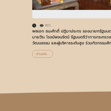
801
พลเอก ธนะศักดิ์ ปฏิมาประกร รองนายกรัฐมนต
นายวีระ โรจน์พจนรัตน์ รัฐมนตรีว่าการกระทรวง
วัฒนธรรม และผู้บริหารระดับสูง ร่วมกิจกรรมสั
การะ ๙ พระพุทธรูป โดยจัดพิธีทำบุญเลี้ยงพระ
อ่านต่อ...
เพื่อความเป็นสิริมงคล ณ พระที่นั่งพุทไธสวรรย์
พิพิธภัณฑสถานแห่งชาติ พระนคร