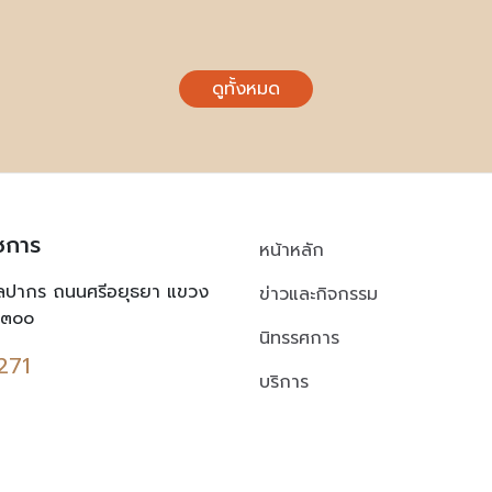
ดูทั้งหมด
ชการ
หน้าหลัก
ิลปากร ถนนศรีอยุธยา แขวง
ข่าวและกิจกรรม
๐๓๐๐
นิทรรศการ
271
บริการ