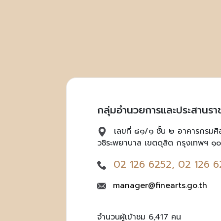
กลุ่มอำนวยการและประสานรา
เลขที่ ๘๑/๑ ชั้น ๒ อาคารกรมศ
วชิระพยาบาล เขตดุสิต กรุงเทพฯ ๑
02 126 6252, 02 126 6
manager@finearts.go.th
จำนวนผู้เข้าชม 6,417 คน