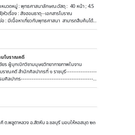
นาลัย) สุโขทัย แกวกลอยผลาญปรปักษ์ศตรูนู พระ
หมวดหมู่ : พุทธศาสนาลักษณะวัสดุ : 40 หน้า ; 4.5
แม่ออกท่าน จึงจักให้นิมนต์ตนสมเด็จพระ(มหา)
(2564)หัวเรื่อง : สังฮอมธาตุ--เอกสารโบราณ
รีกำแพงเพชร มาสร้างพระอาวาสอาสน์อันดีมีชื่อศรี
ีเนื้อหาเกี่ยวกับพุทธศาสนา สามารถสืบค้นได้ที่
นมัสการคำนับ อันดับนั้น ศักราช ๗๖๕ ในปีมะแมแปร
 พระบรมราชินีนาถ นครพนม
ะวันชายย้ายหกบาทฉายาเสร็จ สมเด็จพระศรีธรรมราชมา
โพธิ)…” ลักษณะทางสถาปัตยกรรม เป็นวัดที่มีคู
งก่อสร้างดังนี้ ๑. เจดีย์ประธานทรงระฆังขนาด
ี่ฐานด้านตะวันออกและตะวันตก ทำเป็นซุ้มจระนำ
งานโบราณคดี
อยการก่อเป็นซุ้มโค้งสูงขึ้นไปคล้ายกรวยแหลม
ชียร ผู้บุกเบิกวิชามนุษยวิทยากายภาพในงาน
ะวันออกของเจดีย์ประธาน ๓. ฐานเจดีย์ราย ๔ ฐาน
ราณคดี สำนักศิลปากรที่ ๑ ราชบุรี-----------------
ดของคูกว้างประมาณ ๑๕ เมตร ล้อมรอบพื้นที่วัดที่
รมศิลปากร------------------------------------------
----------ที่มาของข้อมูล : อุทยานประวัติศาสตร์
ี ต.พลูตาหลวง อ.สัตหีบ จ.ชลบุรี มอบให้หอสมุด ๒๓