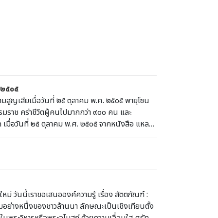
 ๒๕๐๕
ูญเสียเมื่อวันที่ ๒๕ ตุลาคม พ.ศ. ๒๕๐๕ พายุโซน
รมราช คร่าชีวิตผู้คนไปมากกว่า ๙๐๐ คน และ
เมื่อวันที่ ๒๕ ตุลาคม พ.ศ. ๒๕๐๕ จากหนังสือ แหลม
ุการณ์มหาวาตภัย ความว่า “เริ่มเกิดพายุโซนร้อน “แฮ
่ ๒๕ ตุลาคม พ.ศ. ๒๕๐๕ ทำให้บ้านเรือนที่อยู่อาศัย
อดตาย ไปติดอยู่บนต้นไม้บ้าง ขึ้นไปอยู่บนหลังคา
้าง ส่วนที่รอดตายบางคนเหลือแต่ร่างกาย เสื้อผ้าหาย
็ร่ำร้อง ผู้ประคองตัวเองได้ ก็ตามหาญาติ อาหารก็
ยามเดินมุ่งหน้าเข้ามาในอำเภอปากพนัง เพื่อแจ้งให้
ม่ วันนี้เราขอเสนอองค์ความรู้ เรื่อง สัตตภัณฑ์ :
ภอได้รับทราบก็ร่วมมือกับพ่อค้า ประชาชนช่วยเหลือ
มอย่างหนึ่งของชาวล้านนา ลักษณะเป็นเชิงเทียนตั้ง
าว สอดคล้อง กับเอกสารจดหมายเหตุภาพส่วนบุคคล