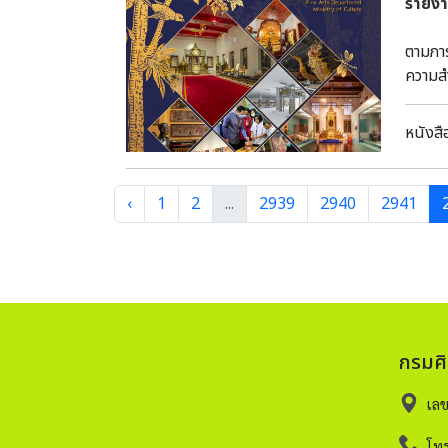
รายงา
สำนัก
ตามภาร
ความสำ
แห่งชา
เป็นแห
หนังสื
มาตรฐ
‹
1
2
...
2939
2940
2941
กรมศ
เล
โทร