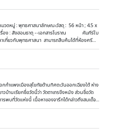
มวดหมู่ : พุทธศาสนาลักษณะวัสดุ : 56 หน้า ; 4.5 x
64)หัวเรื่อง : สังฮอมธาตุ --เอกสารโบราณ คัมภีร์ใบ
ี่ยวกับพุทธศาสนา สามารถสืบค้นได้ที่ห้องศรี
ราชินีนาถ นครพนม
กำแพงเมืองสุโขทัยด้านทิศตะวันออกเฉียงใต้ ห่าง
รียกชื่อวัดนี้ว่า วัดตาเถรขึงหนัง ส่วนชื่อวัด
การพบที่วัดแห่งนี้ เนื้อหาของจารึกได้กล่าวถึงสมเด็จ
) ได้อาราธนาพระเถระสำคัญองค์หนึ่งนามว่า ศรี
๓ และต่อมาในปี พ.ศ. ๑๙๔๖ ได้มีการปลูกพระ
้นเมื่อปี พ.ศ. ๑๙๔๗ ภายหลังการสร้างวัดแล้วเสร็จ
็จพระราชชนนีศรีธรรมราชมาดา มหาดิลกรัตนราช
าวห้าวหาญ นำ พ(ล) รชราคลาธรณีดลสกลกษัตริย์