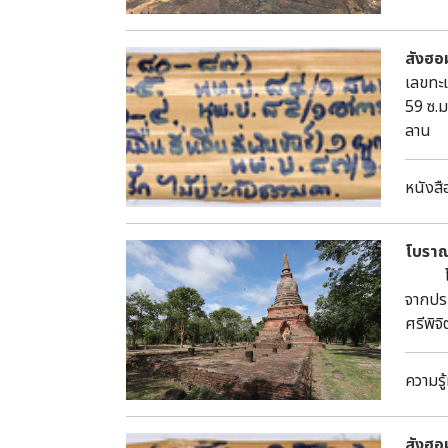
สังฮอ
เลขทะเ
59 ซ.ม
ลาน พ
โคตรบู
หนังสื
โบราณ
โบราณ
จากประ
ศรีพิจ
พระรา
พิจิตร
ความรู้
ศรีมหา
ดังปร
นาถ-กร
สังฮอ