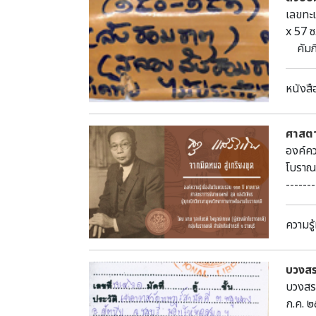
(หากขึ
เลขทะเ
ราชสี
x 57 ซ
ศรี (ก
คัมภี
พิจิตร
ห้องศร
วันเดื
หนังสื
ดามหา
น้ำล้อ
ใหญ่ ก
ศาสตา
ประดิ
องค์คว
๒. ฐาน
โบราณค
ตั้งเร
------
มีขนาด
-----
สุโขทัย
ความรู้
บวงสร
บวงสรว
ก.ค. 