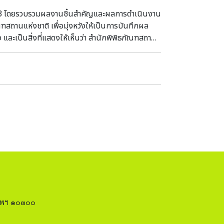
 โดยรวบรวมผลงานชิ้นสำคัญและผลการดำเนินงาน
ฑสถานแห่งชาติ เพื่อมุ่งหวังให้เป็นการบันทึกผล
ะเป็นสิ่งที่แสดงให้เห็นว่า สำนักพิพิธภัณฑสถาน
 ส่งเสริมและสนับสนุนให้พิพิธภัณฑสถานแห่งชาติ
ที่เกี่ยวข้องกับกิจการพิพิธภัณฑสถานไทยให้มี
งเทพฯ ๑๐๓๐๐