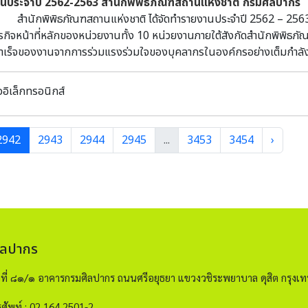
นประจำปี 2562-2563 สำนักพิพิธภัณฑสถานแห่งชาติ กรมศิลปากร
พิพิธภัณฑสถานแห่งชาติ ได้จัดทำรายงานประจำปี 2562 – 2563
กิจหน้าที่หลักของหน่วยงานทั้ง 10 หน่วยงานภายใต้สังกัดสำนักพิพิธภัณ
เร็จของงานจากการร่วมแรงร่วมใจของบุคลากรในองค์กรอย่างเต็มกำลัง แล
ติเป็นหน่วยงานหลักในการอนุรักษ์โบราณวัตถุ ศิลปวัตถุที่สำคัญของชาติ
ล่งเรียนรู้ตลอดชีวิตสำหรับบุคคลทุกเพศทุกวัย มุ่งมั่นที่จะพัฒนางานวิจัย
ออิเล็กทรอนิกส์
านสู่ระดับสากลต่อไป
2942
2943
2944
2945
...
3453
3454
›
ิลปากร
ขที่ ๘๑/๑ อาคารกรมศิลปากร ถนนศรีอยุธยา แขวงวชิระพยาบาล ดุสิต กรุ
ศัพท์ : 02 164 2501-2