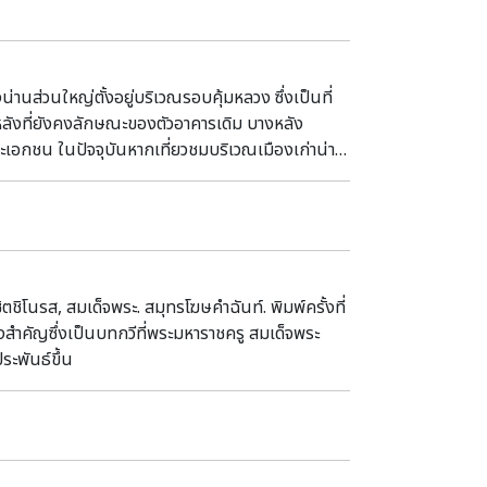
องน่านส่วนใหญ่ตั้งอยู่บริเวณรอบคุ้มหลวง ซึ่งเป็นที่
หลังที่ยังคงลักษณะของตัวอาคารเดิม บางหลัง
ละเอกชน ในปัจจุบันหากเที่ยวชมบริเวณเมืองเก่าน่าน
โนรส, สมเด็จพระ. สมุทรโฆษคำฉันท์. พิมพ์ครั้งที่
ำคัญซึ่งเป็นบทกวีที่พระมหาราชครู สมเด็จพระ
ะพันธ์ขึ้น