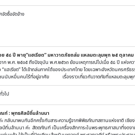
จัดซื้อจัดจ้าง
อย ๕๘ ปี พายุ“แฮเรียต” มหาวาตภัยถล่ม แหลมตะลุมพุก ๒๕ ตุลาคม
ศ. ๒๕๐๕ ถึงปัจจุบัน พ.ศ.๒๕๖๓ ย้อนเหตุการณ์ไปเมื่อ ๕๘ ปี แห่งความส
่อ “แฮเรียต” ได้เข้าถล่มภาคใต้ของประเทศไทย โดยเฉพาะจังหวัดนครศรีธร
นนับหมื่นคนไร้ที่อยู่อาศัย เรื่องราวเกี่ยวกับวาตภัยที่แหลมตะลุมพุก 
ุกพิลาป โดย คุณครูตรึก พฤกษะศรี ซึ่งเป็นครูที่โรงเรียนปากพนัง เล่าเหต
 พัดผ่านเข้ามาทางแหลมตะลุมพุก จังหวัดนครศรีธรรมราช ในตอนค่ำของวันที
ทั่วไป
ตำบลบ้านแหลมตะลุมพุก หายไปในทะเลเกือบหมด ดังภาพที่ปรากฏ ผู้คนที่ร
่วนที่ทนกับแรงน้ำ แรงลม ไม่ไหวก็เสียชีวิต หายไปในทะเลบ้าง บ้านพักทับบ
บางคนก็สติฟั่นเฟือน รุ่งเช้าผู้คนที่รอดตาย ก็พยายามช่วยเหลือกัน บ้างก
ณฑ์ : พุทธศิลป์ถิ่นล้านนา
ินต้องหามะพร้าวอ่อนกินประทังชีวิตไว้ก่อน ผู้ที่แข็งแรงพอจะเดินได้ ก็พยา
ค่ะ กลับมาพบกันอีกครั้งกับสาระความรู้จากพิพิธภัณฑสถานแห่งชาติ เชียงให
ได้ทราบถึง เหตุการณ์ที่เกิดขึ้นใช้เวลาเดินทางประมาณ ๕ ชม.เมื่อทางอำเ
ลป์ถิ่นล้านนา ค่ะ สัตตภัณฑ์ เป็นเครื่องสักการะในพระพุทธศาสนาที่งดงา
้ในตัวอำเภอเสียหายเหมือนกันแต่ยังน้อยกว่า “ จากเหตุการณ์ดังกล่