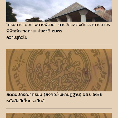
โครงการแนวทางการพัฒนา การจัดแสดงนิทรรศการถาวร
พิพิธภัณฑสถานแห่งชาติ ชุมพร
ความรู้ทั่วไป
สตฺตปฺปกรณาภิธมฺม (สงฺคิณี-มหาปฎฐาน) อย.บ.66/6
หนังสืออิเล็กทรอนิกส์