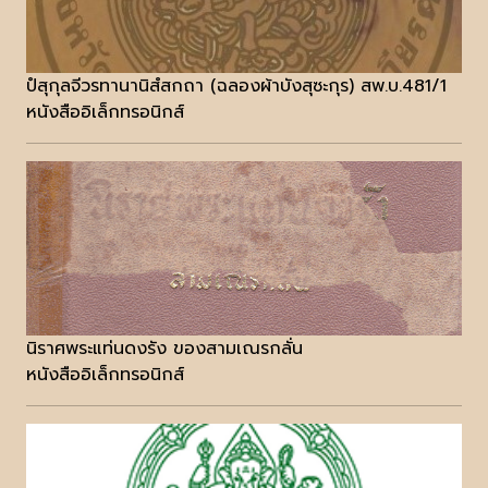
ปํสุกุลจีวรทานานิสํสกถา (ฉลองผ้าบังสุซะกุร) สพ.บ.481/1
หนังสืออิเล็กทรอนิกส์
นิราศพระแท่นดงรัง ของสามเณรกลั่น
หนังสืออิเล็กทรอนิกส์