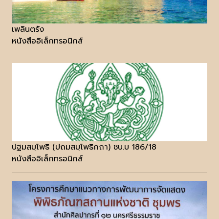
เพลินตรัง
หนังสืออิเล็กทรอนิกส์
ปฐมสมฺโพธิ (ปถมสมฺโพธิกถา) ชบ.บ 186/18
หนังสืออิเล็กทรอนิกส์