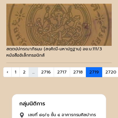
สตฺตปฺปกรณาภิธมฺม (สงฺคิณี-มหาปฎฐาน) อย.บ.111/3
หนังสืออิเล็กทรอนิกส์
‹
1
2
...
2716
2717
2718
2719
2720
กลุ่มนิติการ
เลขที่ ๘๑/๑ ชั้น ๔ อาคารกรมศิลปากร