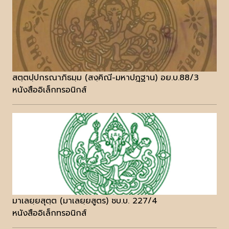
สตฺตปฺปกรณาภิธมฺม (สงฺคิณี-มหาปฎฐาน) อย.บ.88/3
หนังสืออิเล็กทรอนิกส์
มาเลยฺยสุตฺต (มาเลยฺยสูตร) ชบ.บ. 227/4
หนังสืออิเล็กทรอนิกส์