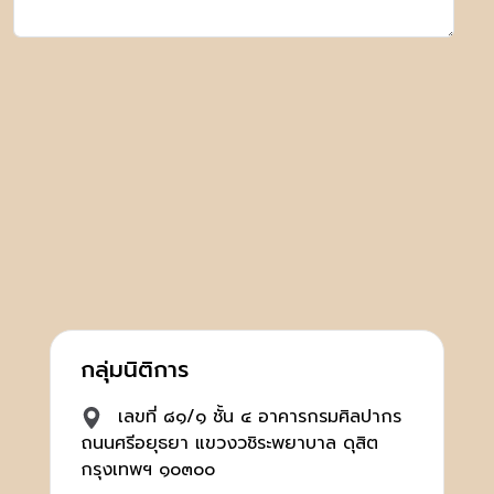
กลุ่มนิติการ
เลขที่ ๘๑/๑ ชั้น ๔ อาคารกรมศิลปากร
ถนนศรีอยุธยา แขวงวชิระพยาบาล ดุสิต
กรุงเทพฯ ๑๐๓๐๐