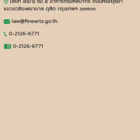
เลขที่ ๘๑/๑ ชั้น ๔ อาคารกรมศิลปากร ถนนศรีอยุธยา
แขวงวชิระพยาบาล ดุสิต กรุงเทพฯ ๑๐๓๐๐
law@finearts.go.th
0-2126-6771
0-2126-6771