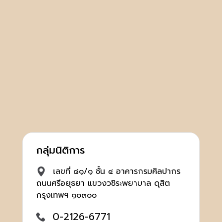
กลุ่มนิติการ
เลขที่ ๘๑/๑ ชั้น ๔ อาคารกรมศิลปากร
ถนนศรีอยุธยา แขวงวชิระพยาบาล ดุสิต
กรุงเทพฯ ๑๐๓๐๐
0-2126-6771