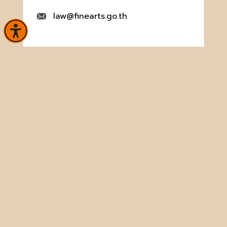
law@finearts.go.th
หน้าหลัก
ข่าวและกิจกรรม
นิทรรศการ
บริการ
เกี่ยวกับหน่วยงาน
คลังวิชาการ
ประชาชนควรรู้
ติดต่อเรา