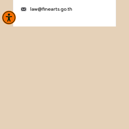
law@finearts.go.th
หน้าหลัก
ข่าวและกิจกรรม
นิทรรศการ
บริการ
เกี่ยวกับหน่วยงาน
คลังวิชาการ
ประชาชนควรรู้
ติดต่อเรา