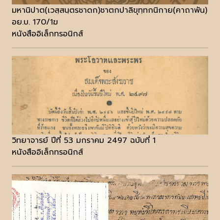
มหานิปาต(เวสฺสนฺตรชาดก)ชาตกปาลิขุทฺทกนิกาย(คาถาพัน)
อย.บ. 170/1ฆ
หนังสืออิเล็กทรอนิกส์
วิทยาจารย์ ปีที่ 53 มกราคม 2497 ฉบับที่ 1
หนังสืออิเล็กทรอนิกส์