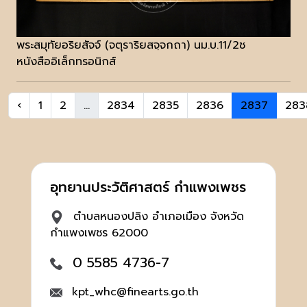
พระสมุทัยอริยสัจจ์ (จตุราริยสจฺจกถา) นม.บ.11/2ช
หนังสืออิเล็กทรอนิกส์
‹
1
2
...
2834
2835
2836
2837
283
อุทยานประวัติศาสตร์ กำแพงเพชร
ตำบลหนองปลิง อำเภอเมือง จังหวัด
กำแพงเพชร 62000
0 5585 4736-7
kpt_whc@finearts.go.th