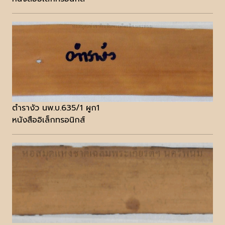
ตำรางัว นพ.บ.635/1 ผูก1
หนังสืออิเล็กทรอนิกส์