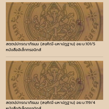
สตฺตปฺปกรณาภิธมฺม (สงฺคิณี-มหาปฎฐาน) อย.บ.101/5
หนังสืออิเล็กทรอนิกส์
สตฺตปฺปกรณาภิธมฺม (สงฺคิณี-มหาปฎฐาน) อย.บ.119/4
หนังสืออิเล็กทรอนิกส์