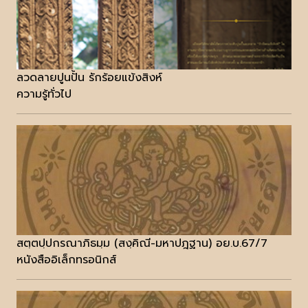
ลวดลายปูนปั้น รักร้อยแข้งสิงห์
ความรู้ทั่วไป
สตฺตปฺปกรณาภิธมฺม (สงฺคิณี-มหาปฎฐาน) อย.บ.67/7
หนังสืออิเล็กทรอนิกส์