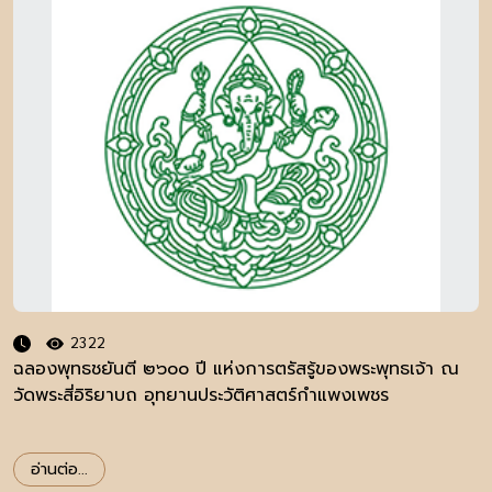
2322
ฉลองพุทธชยันตี ๒๖๐๐ ปี แห่งการตรัสรู้ของพระพุทธเจ้า ณ
วัดพระสี่อิริยาบถ อุทยานประวัติศาสตร์กำแพงเพชร
อ่านต่อ...