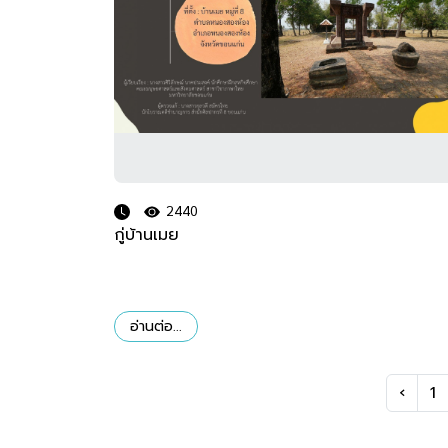
2440
กู่บ้านเมย
อ่านต่อ...
‹
1