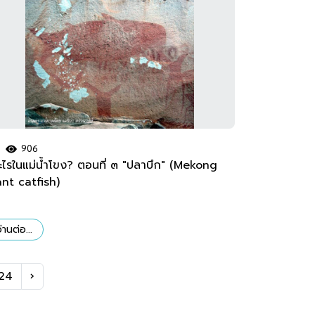
906
อะไรในแม่น้ำโขง? ตอนที่ ๓ "ปลาบึก" (Mekong
ant catfish)
่านต่อ...
24
›