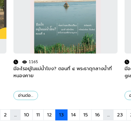
1165
มีอะไรอยู่ในแม่น้ำโขง? ตอนที่ ๔ พระธาตุกลางน้ำที่
มี
หนองคาย
gi
อ่านต่อ...
อ
2
...
10
11
12
13
14
15
16
...
23