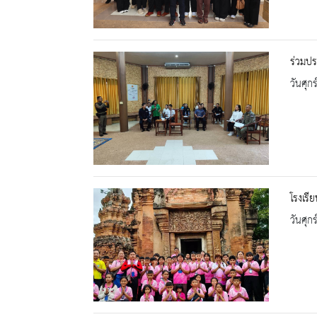
ร่วมป
วันศุก
โรงเร
วันศุก