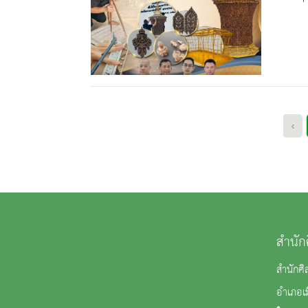
‹
สำนัก
สำนักศิ
อำเภอเม