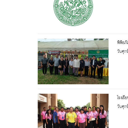
พิพิธภ
วันศุก
โรงเร
วันศุก