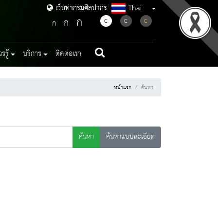
Thai
เว็บท่ากรมศิลปากร
เว็บท่ากรมศิลปากร
ก
ก
C
C
C
ก
รู้
บริการ
ติดต่อเรา
หน้าแรก
ค้นหา
ค้นหา
ค้นหาแบบละเอียด