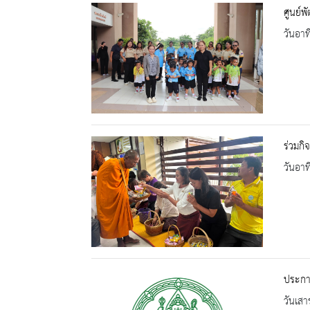
ศูนย์พ
วันอาท
ร่วมกิ
วันอาท
ประกา
วันเสา