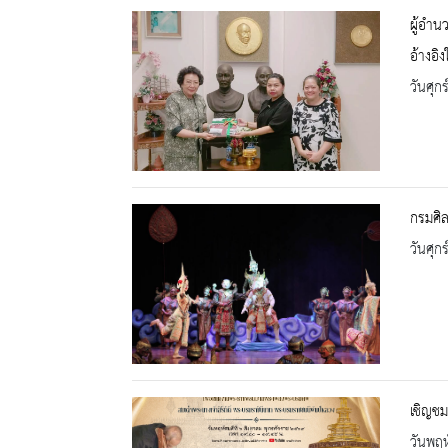
ผู้อำน
อ้างอิ
วันศุก
กรมศิ
วันศุก
เชิญช
วันพฤห