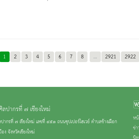
1
2
3
4
5
6
7
8
...
2921
2922
ศิลปากรที่ ๗ เชียงใหม่
หน้
ลปากรที่ ๗ เชียงใหม่ เลขที่ ๔๕๑ ถนนซุปเปอร์ไฮเวย์ ตำบลช้างเผือก
ข่
ือง จังหวัดเชียงใหม่
นิ