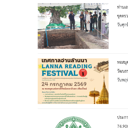
ท่านเอ
ขุดตร
วันศุก
หอสมุด
วัฒนธร
วันพฤห
ประกาศ
74,90