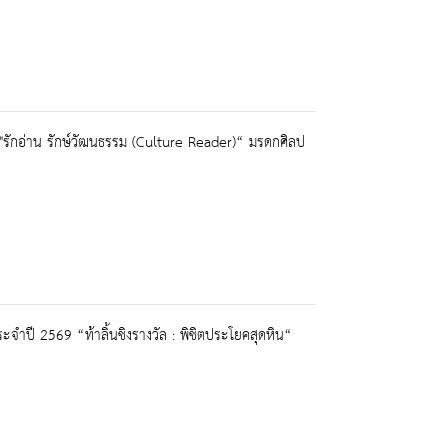
 "รักอ่าน รักษ์วัฒนธรรม (Culture Reader)“ มรดกศิลป
จำปี 2569 “ท้าลิ้นชิงรางวัล : พิชิตประโยคสุดหิน“