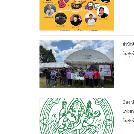
สำนักศ
วันศุก
เรื่อง
แห่งชา
วันศุก