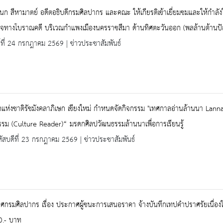
นก สีหามาตย์ อดีตอธิบดีกรมศิลปากร และคณะ ให้เกียรติเข้าเยี่ยมชมและให้กำลั
วจทางโบราณคดี บริเวณกำแพงเมืองนครราชสีมา ด้านทิศตะวันออก (พลล้านต้านป
ร์ที่ 24 กรกฎาคม 2569 | ข่าวประชาสัมพันธ์
แห่งชาติรัชมังคลาภิเษก เชียงใหม่ กำหนดจัดกิจกรรม "เทศกาลอ่านล้านนา Lanna Read
รม (Culture Reader)“ มรดกศิลปวัฒนธรรมล้านนาเพื่อการเรียนรู้
ัสบดีที่ 23 กรกฎาคม 2569 | ข่าวประชาสัมพันธ์
กรมศิลปากร เรื่อง ประกาศผู้ชนะการเสนอราคา จ้างบันทึกเทปคำปราศรัยเนื่องใ
0.- บาท