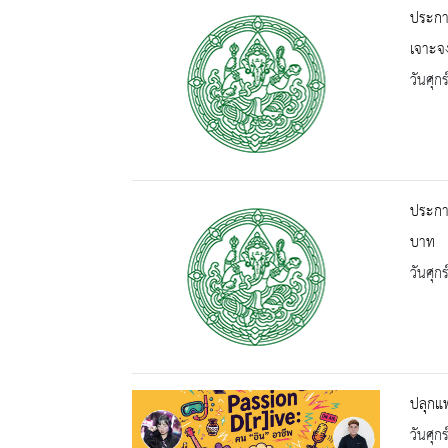
ประกา
เจาะจ
วันศุก
ประกา
บาท
วันศุก
ปลุกแพ
วันศุก