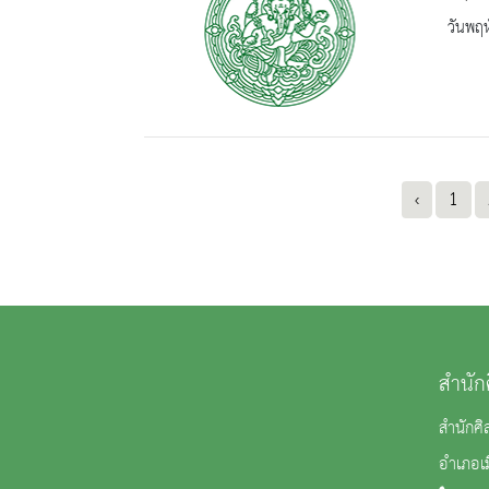
วันพฤห
‹
1
สำนัก
สำนักศิ
อำเภอเม