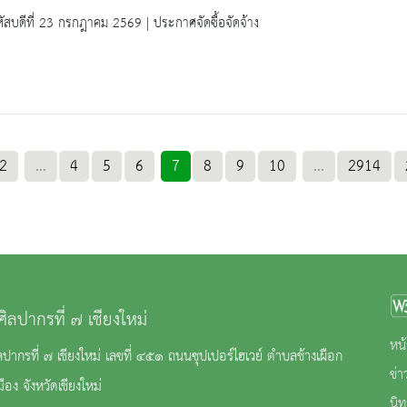
ัสบดีที่ 23 กรกฎาคม 2569 | ประกาศจัดซื้อจัดจ้าง
2
...
4
5
6
7
8
9
10
...
2914
ศิลปากรที่ ๗ เชียงใหม่
หน้
ลปากรที่ ๗ เชียงใหม่ เลขที่ ๔๕๑ ถนนซุปเปอร์ไฮเวย์ ตำบลช้างเผือก
ข่
ือง จังหวัดเชียงใหม่
นิ