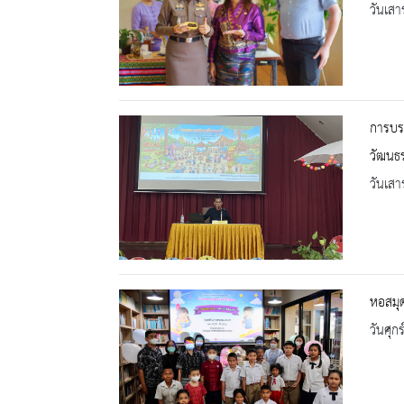
วันเสา
การบรร
วัฒนธร
วันเสา
หอสมุด
วันศุก