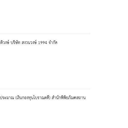
นติวงษ์ บริษัท สงวนวงษ์ 1994 จำกัด
นนอกงบประมาณ (เงินกองทุนโบราณคดี) สำนักพิพิธภัณฑสถาน