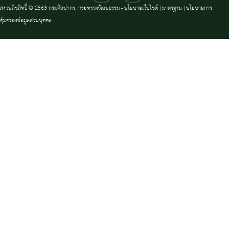
สงวนลิขสิทธิ์ © 2563 กรมศิลปากร. กระทรวงวัฒนธรรม -
นโยบายเว็บไซต์
|
มาตรฐาน
|
นโยบายการ
คุ้มครองข้อมูลส่วนบุคคล