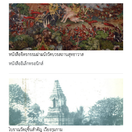
หนังสือจิตรกรรมฝาผนังวัดบวรสถานสุทธาวาส
หนังสืออิเล็กทรอนิกส์
โบราณวัตถุชิ้นสำคัญ เวียงกุมกาม