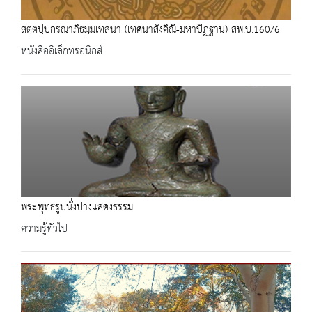
สตฺตปฺปกรณาภิธมฺมเทสนา (เทศนาสังคิณี-มหาปัฏฐาน) สพ.บ.160/6
หนังสืออิเล็กทรอนิกส์
พระพุทธรูปนั่งปางแสดงธรรม
ความรู้ทั่วไป