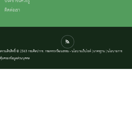
ประชาชนควรรู้
ติดต่อเรา
สงวนลิขสิทธิ์ © 2563 กรมศิลปากร. กระทรวงวัฒนธรรม -
นโยบายเว็บไซต์
|
มาตรฐาน
|
นโยบายการ
คุ้มครองข้อมูลส่วนบุคคล