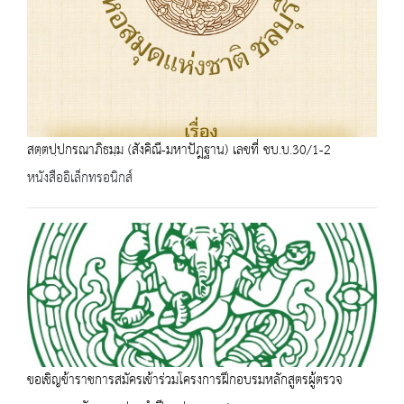
สตฺตปฺปกรณาภิธมฺม (สังคิณี-มหาปัฎฐาน) เลขที่ ชบ.บ.30/1-2
หนังสืออิเล็กทรอนิกส์
ขอเชิญข้าราชการสมัครเข้าร่วมโครงการฝึกอบรมหลักสูตรผู้ตรวจ