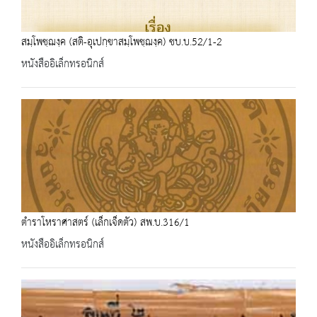
สมฺโพชฺฌงฺค (สติ-อุเปกฺขาสมฺโพชฺฌงฺค) ชบ.บ.52/1-2
หนังสืออิเล็กทรอนิกส์
ตำราโหราศาสตร์ (เล็กเจ็ดตัว) สพ.บ.316/1
หนังสืออิเล็กทรอนิกส์