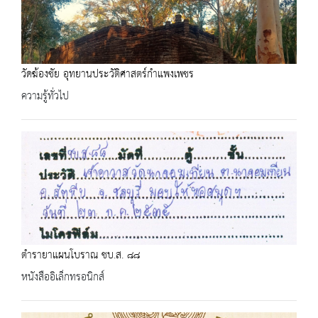
วัดฆ้องชัย อุทยานประวัติศาสตร์กำแพงเพชร
ความรู้ทั่วไป
ตำรายาแผนโบราณ ชบ.ส. ๘๘
หนังสืออิเล็กทรอนิกส์