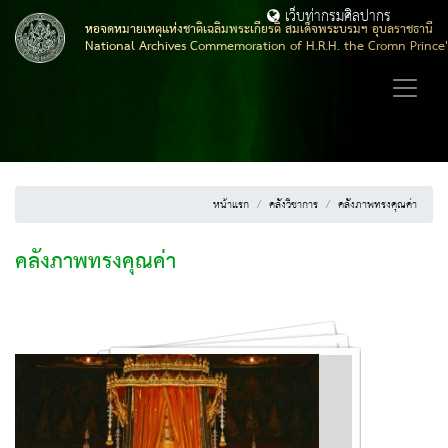
เว็บท่ากรมศิลปากร
หอจดหมายเหตุแห่งชาติเฉลิมพระเกียรติ สมเด็จพระบรมฯ อุบลราชธานี
National Archives Commemoration of H.R.H. the Cromn Prince
หน้าแรก
คลังวิชาการ
คลังภาพทรงคุณค่า
คลังภาพทรงคุณค่า