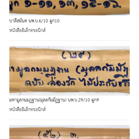
บาลีสมันต นพ.บ.6/10 ผูก10
หนังสืออิเล็กทรอนิกส์
มหามูลกมฺมฏฐาน(มุลลกัมมัฏฐาน) นพ.บ.29/10 ผูก9
หนังสืออิเล็กทรอนิกส์