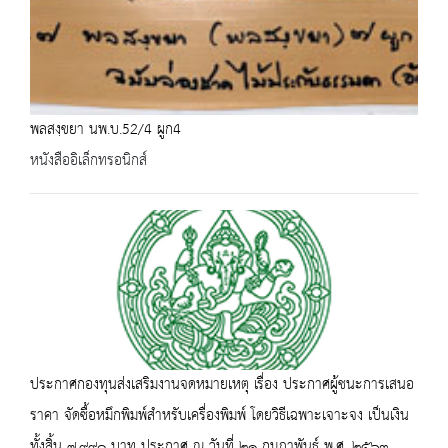
พลสงฺขยา นพ.บ.52/4 ผูก4
หนังสืออิเล็กทรอนิกส์
ประกาศกองทุนส่งเสริมงานจดหมายเหตุ เรื่อง ประกาศผู้ชนะการเสนอ
ราคา จัดซื้อหมึกพิมพ์สำหรับเครื่องพิมพ์ โดยวิธีเฉพาะเจาะจง เป็นเงิน
ทั้งสิ้น ๗,๙๙๐ บาท ประกาศ ณ วันที่ ๒๑ กุมภาพันธ์ พ.ศ. ๒๕๖๓