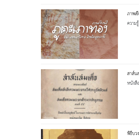
ภาพเขี
ความรู้
สาส์นส
หนังสื
พิธีบว