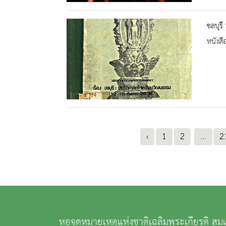
ชลบุรี
หนังสื
‹
1
2
...
2
หอจดหมายเหตุแห่งชาติเฉลิมพระเกียรติ ส