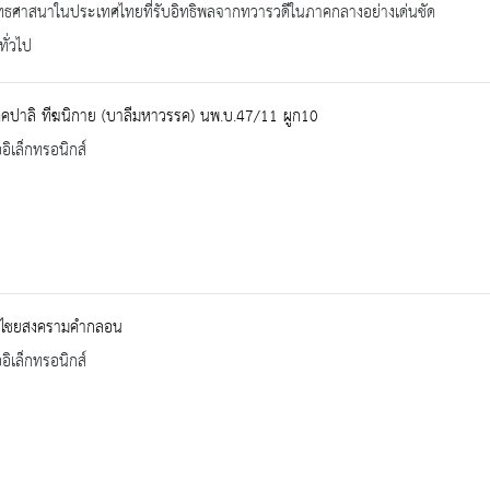
ทธศาสนาในประเทศไทยที่รับอิทธิพลจากทวารวดีในภาคกลางอย่างเด่นชัด
ทั่วไป
ฺคปาลิ ทีฆนิกาย (บาลีมหาวรรค) นพ.บ.47/11 ผูก10
ออิเล็กทรอนิกส์
ิไชยสงครามคำกลอน
ออิเล็กทรอนิกส์