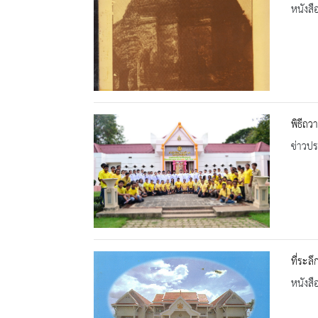
หนังสื
พิธีถว
ข่าวปร
ที่ระล
หนังสื