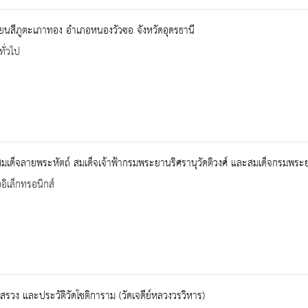
ยนสีภูตะเภาทอง อำเภอหนองวัวซอ จังหวัดอุดรธานี
ทั่วไป
มเด็จลายพระหัตถ์ สมเด็จเจ้าฟ้ากรมพระยานริศรานุวัดติวงศ์ และสมเด็จกรมพระ
ออิเล็กทรอนิกส์
งสรวง และประวัติวัดโชติการาม (วัดเจดีย์หลวงวรวิหาร)