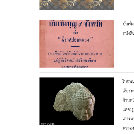
บันเทิ
หนังสื
โบราณว
เศียร
ด้านห
แสดงร
เคารพจ
พระองค