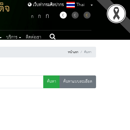
ด็จ
Thai
เว็บท่ากรมศิลปากร
เว็บท่ากรมศิลปากร
ก
ก
C
C
C
ก
บริการ
ติดต่อเรา
หน้าแรก
ค้นหา
ค้นหา
ค้นหาแบบละเอียด