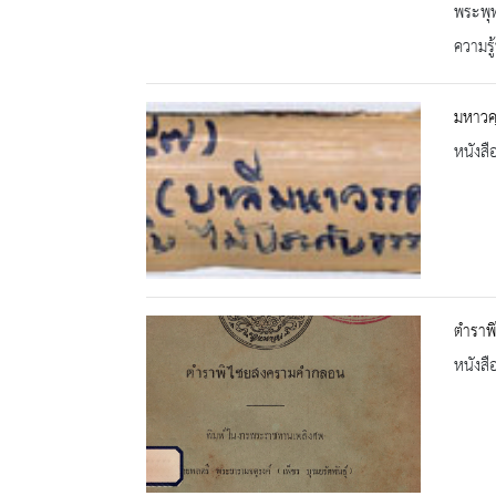
พระพุ
ความรู้
มหาวค
หนังสื
ตำราพ
หนังสื