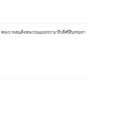
า พระบาทสมเด็จพระปรมเมนทรรามาธิบดีศรีสินทรมหา