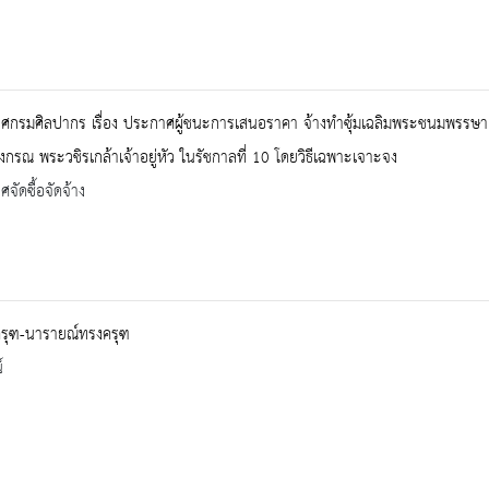
ศกรมศิลปากร เรื่อง ประกาศผู้ชนะการเสนอราคา จ้างทำซุ้มเฉลิมพระชนมพรรษ
งกรณ พระวชิรเกล้าเจ้าอยู่หัว ในรัชกาลที่ 10 โดยวิธีเฉพาะเจาะจง
จัดซื้อจัดจ้าง
รุฑ-นารายณ์ทรงครุฑ
์