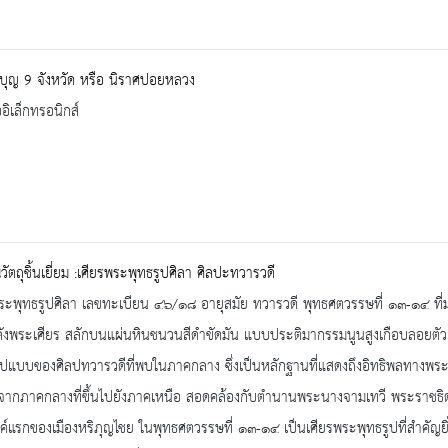
งบุญ 9 จังหวัด หรือ นิราศปอยหลวง
ออิเล็กทรอนิกส์
ัตถุชิ้นเยี่ยม :เศียรพระพุทธรูปศิลา ศิลปะทวารวดี
พระพุทธรูปศิลา เลขทะเบียน ๔๖/๑๘ อายุสมัย ทวารวดี พุทธศตวรรษที่ ๑๓-๑๔ ท
ลังพระเศียร สลักบนแผ่นหินชนวนสีดำขัดมัน แบบประติมากรรมนูนสูงเกือบลอยตั
ูปแบบของศิลปทวารวดีที่พบในภาคกลาง ซึ่งเป็นหลักฐานที่แสดงถึงอิทธิพลทาง
ากภาคกลางที่ขึ้นไปยังภาคเหนือ สอดคล้องกับตำนานพระนางจามเทวี พระราชธิดาพร
์แรกของเมืองหริภุญไชย ในพุทธศตวรรษที่ ๑๓-๑๔ เป็นเศียรพระพุทธรูปที่สำคัญ