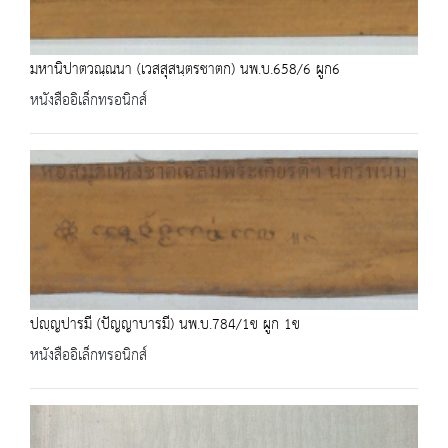
มหานิปาตวณฺณนา (เวสสุสนฺตรชาตก) นพ.บ.658/6 ผูก6
หนังสืออิเล็กทรอนิกส์
ปญฺญปารมี (ปัญญาบารมี) นพ.บ.784/1ข ผูก 1ข
หนังสืออิเล็กทรอนิกส์