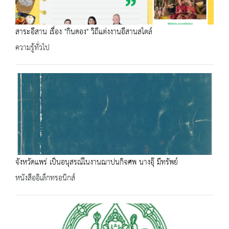
สาระอีสาน เรื่อง "กินดอง" วิถีแต่งงานอีสานสไตล์
ความรู้ทั่วไป
จังหวัดแพร่ เป็นอนุสรณ์ในงานฌาปนกิจศพ นางอุ๊ มีทรัพย์
หนังสืออิเล็กทรอนิกส์