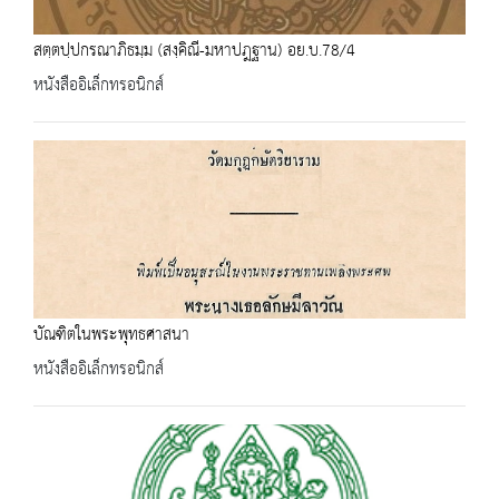
สตฺตปฺปกรณาภิธมฺม (สงฺคิณี-มหาปฎฐาน) อย.บ.78/4
หนังสืออิเล็กทรอนิกส์
บัณฑิตในพระพุทธศาสนา
หนังสืออิเล็กทรอนิกส์