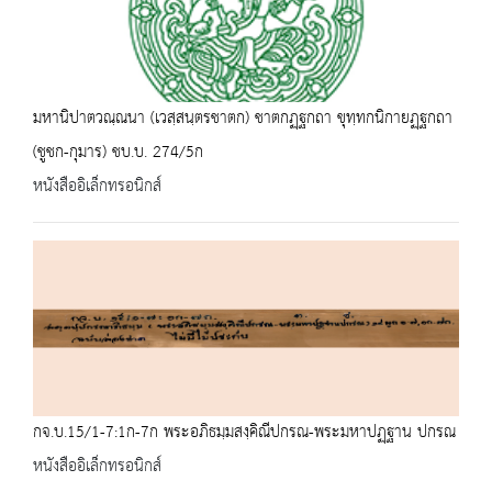
มหานิปาตวณฺณนา (เวสฺสนฺตรชาตก) ชาตกฏฺฐกถา ขุทฺทกนิกายฏฺฐกถา
(ชูชก-กุมาร) ชบ.บ. 274/5ก
หนังสืออิเล็กทรอนิกส์
กจ.บ.15/1-7:1ก-7ก พระอภิธมฺมสงฺคิณีปกรณ-พระมหาปฏฺฐาน ปกรณ
หนังสืออิเล็กทรอนิกส์