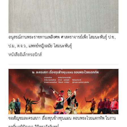
อนุสรณ์งานพระราชทานเพลิงศพ ศาสตราจารย์เพ็ง โสมนะพันธุ์ ป.ช.,
ป.ม., ต.จ.ว., แพทย์หญิงลมัย โสมนะพันธุ์
หนังสืออิเล็กทรอนิกส์
ขอเชิญชมละครเสภา เรื่องขุนช้างขุนแผน ตอนพระไวยแตกทัพ ในงาน