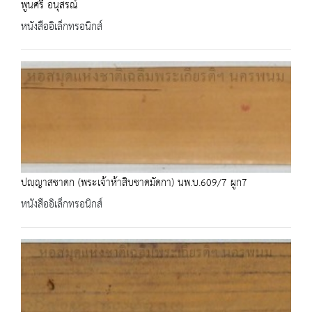
พูนศรี อนุสรณ์
หนังสืออิเล็กทรอนิกส์
ปญฺญาสชาดก (พระเจ้าห้าสิบชาดมัดกา) นพ.บ.609/7 ผูก7
หนังสืออิเล็กทรอนิกส์