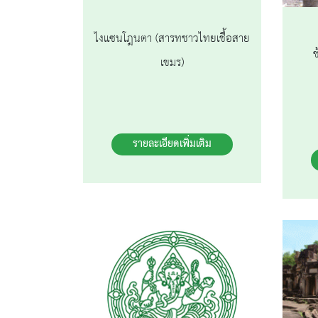
ไงแซนโฎนตา (สารทชาวไทยเชื้อสาย
ช
เขมร)
รายละเอียดเพิ่มเติม