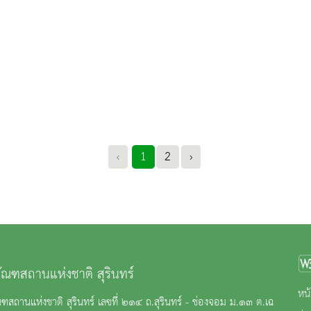
‹
1
2
›
ภัณฑสถานแห่งชาติ สุรินทร์
หน้
ณฑสถานแห่งชาติ สุรินทร์ เลขที่ ๒๑๔ ถ.สุรินทร์ - ช่องจอม ม.๑๓ ต.เฉ