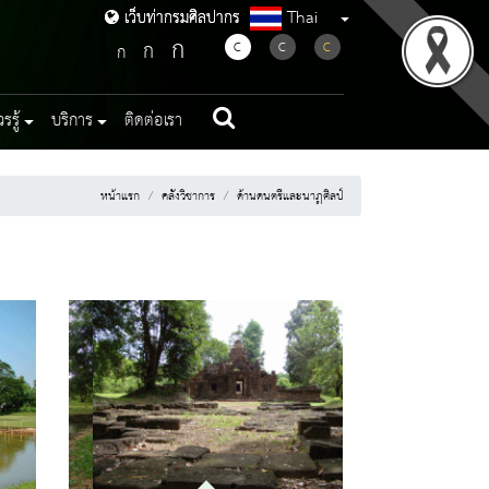
Thai
เว็บท่ากรมศิลปากร
เว็บท่ากรมศิลปากร
ก
ก
C
C
C
ก
รู้
บริการ
ติดต่อเรา
หน้าแรก
คลังวิชาการ
ด้านดนตรีและนาฏศิลป์