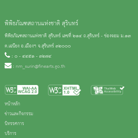
พิพิธภัณฑสถานแห่งชาติ สุรินทร์
พิพิธภัณฑสถานแห่งชาติ สุรินทร์ เลขที่ ๒๑๔ ถ.สุรินทร์ - ช่องจอม ม.๑๓
ต.เฉนียง อ.เมืองฯ จ.สุรินทร์ ๓๒๐๐๐
: ๐ - ๔๔๕๑ - ๓๒๗๔
:
nm_surin@finearts.go.th
หน้าหลัก
ข่าวและกิจกรรม
นิทรรศการ
บริการ