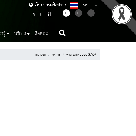
Thai
เว็บท่ากรมศิลปากร
เว็บท่ากรมศิลปากร
ก
ก
C
C
C
ก
รู้
บริการ
ติดต่อเรา
หน้าแรก
บริการ
คำถามที่พบบ่อย (FAQ)