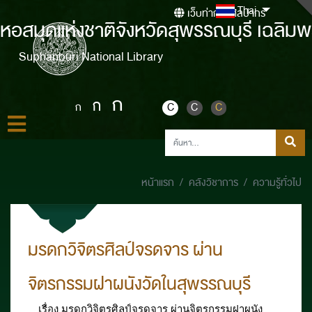
Thai
เว็บท่ากรมศิลปากร
หอสมุดแห่งชาติจังหวัดสุพรรณบุรี เฉลิมพ
Suphanburi National Library
ก
ก
ก
C
C
C
หน้าแรก
คลังวิชาการ
ความรู้ทั่วไป
มรดกวิจิตรศิลป์จรดจาร ผ่าน
จิตรกรรมฝาผนังวัดในสุพรรณบุรี
เรื่อง มรดกวิจิตรศิลป์จรดจาร ผ่านจิตรกรรมฝาผนัง