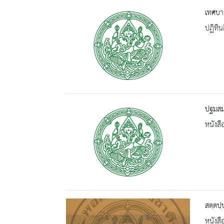
เทศบา
ปฏิทิน
ปฐมสม
หนังสื
สตฺตปฺ
หนังสื