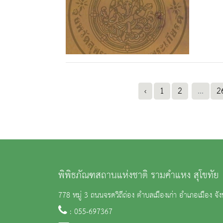
‹
1
2
...
2
พิพิธภัณฑสถานแห่งชาติ รามคำแหง สุโขทัย
778 หมู่ 3 ถนนจรดวิถีถ่อง ตำบลเมืองเก่า อำเภอเมือง จัง
: 055-697367