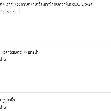
ปาต(เวสฺสนฺตรชาดก)ชาตกปาลิขุทฺทกนิกาย(คาถาพัน) อย.บ. 170/2ค
ออิเล็กทรอนิกส์
าว มรดกวัฒนธรรมแห่งสายน้ำ
ทั่วไป
ธรูปหกนิ้ว
ทั่วไป