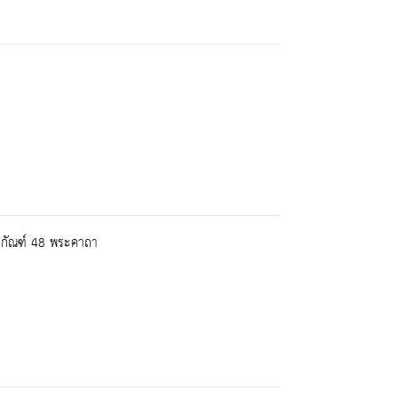
รกัณฑ์ 48 พระคาถา