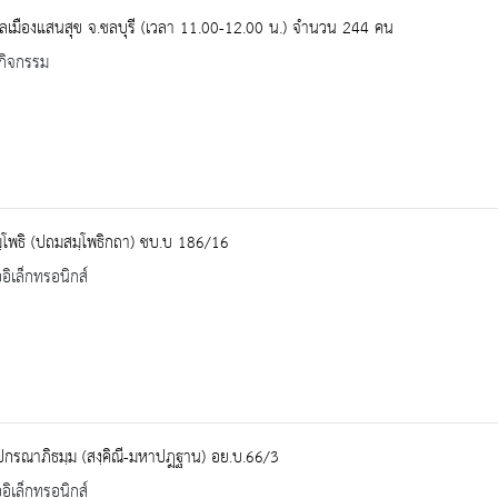
ลเมืองแสนสุข จ.ชลบุรี (เวลา 11.00-12.00 น.) จำนวน 244 คน
กิจกรรม
ฺโพธิ (ปถมสมฺโพธิกถา) ชบ.บ 186/16
ออิเล็กทรอนิกส์
ปกรณาภิธมฺม (สงฺคิณี-มหาปฎฐาน) อย.บ.66/3
ออิเล็กทรอนิกส์