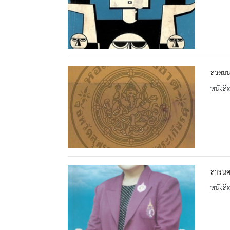
สวดมน
หนังสื
สารนคร
หนังสื