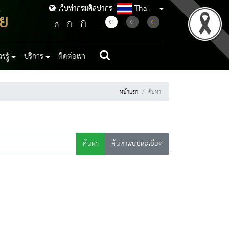
Thai
เว็บท่ากรมศิลปากร
เว็บท่ากรมศิลปากร
ัย
ก
ก
C
C
C
ก
รู้
บริการ
ติดต่อเรา
หน้าแรก
ค้นหา
ค้นหา
ค้นหาแบบละเอียด