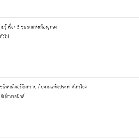
มรู้ เรื่อง 5 ขุนเขาแห่งเมืองอู่ทอง
ทั่วไป
ชนิพนธ์ไดอรีซึมทราบ กับตามเสด็จประพาศไทรโยค
ออิเล็กทรอนิกส์