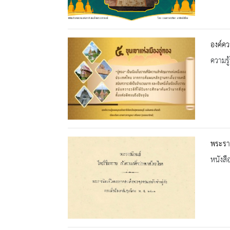
องค์ควา
ความรู้
พระรา
หนังสื